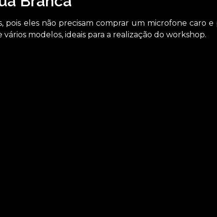
gua Branca
tes, pois eles não precisam comprar um microfone caro 
vários modelos, ideais para a realização do workshop.
rofone para feiras promocionais Água Branca? Na ASM Audiov
 tratar de locação de aparelhos eletrônicos, a empresa ofer
, locação de iluminações, locação de som, entre outras.
utadores, não deixe de entrar em contato para saber mais