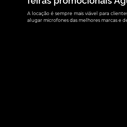
feiras promocionais Á
A locação é sempre mais viável para clien
alugar microfones das melhores marcas e de 
Precisa encontrar quanto custa aluguel de mic
você pode encontrar a solução que busca ao se
opções de serviços como locação de microfones
Oferecemos também a opção de aluguel de comp