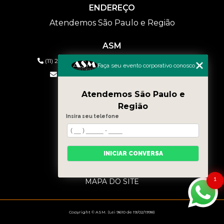
ENDEREÇO
Atendemos São Paulo e Região
ASM
(11) 2626-2019
(11) 99577-9954
(11) 99577-9954
Faça seu evento corporativo conosco
eventos@asmaudiovisual.com.br
Atendemos São Paulo e
MENU
Região
HOME
Insira seu telefone
QUEM SOMOS
SERVIÇOS
CONTATO
INICIAR CONVERSA
BLOG
CATEGORIAS
1
MAPA DO SITE
Copyright © ASM. (Lei 9610 de 19/02/1998)