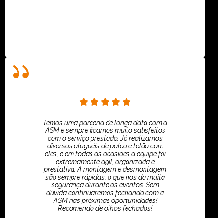
Villar Produções - Eliana Villar
Temos uma parceria de longa data com a
ASM e sempre ficamos muito satisfeitos
com o serviço prestado. Já realizamos
diversos aluguéis de palco e telão com
eles, e em todas as ocasiões a equipe foi
extremamente ágil, organizada e
prestativa. A montagem e desmontagem
são sempre rápidas, o que nos dá muita
segurança durante os eventos. Sem
dúvida continuaremos fechando com a
ASM nas próximas oportunidades!
Recomendo de olhos fechados!