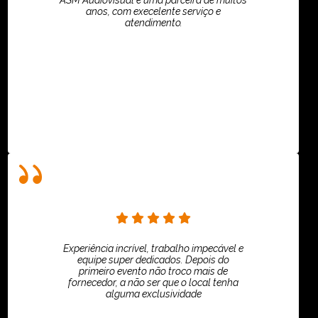
ASM Audiovisual é uma parceira de muitos
anos, com execelente serviço e
atendimento.
ASPI - ASSOCIAÇÃO PAULISTA
Experiência incrível, trabalho impecável e
equipe super dedicados. Depois do
primeiro evento não troco mais de
fornecedor, a não ser que o local tenha
alguma exclusividade