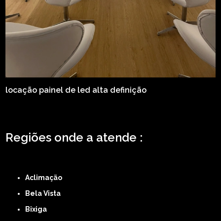
locação painel de led alta definição
Regiões onde a atende :
ZONA LESTE
ZONA NORTE
ZONA OESTE
ZONA SUL
ABCD
GRANDE SÃO
PAULO
Região Central
Aclimação
Bela Vista
Bixiga