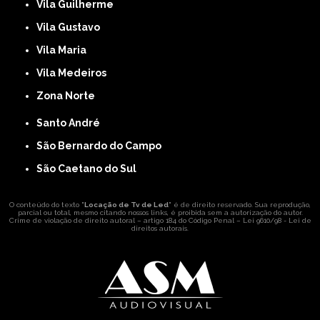
Vila Guilherme
Vila Gustavo
Vila Maria
Vila Medeiros
Zona Norte
Santo André
São Bernardo do Campo
São Caetano do Sul
O conteúdo do texto "
Locação de Tv de Led
" é de direito reservado. Sua reprodução,
parcial ou total, mesmo citando nossos links, é proibida sem a autorização do autor.
Crime de violação de direito autoral – artigo 184 do Código Penal –
Lei 9610/98 - Lei de
direitos autorais
.