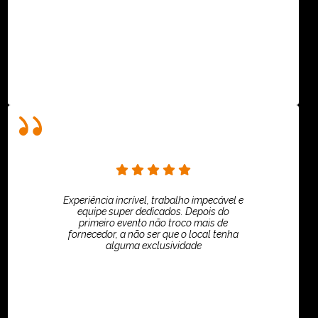
ASPI - ASSOCIAÇÃO PAULISTA
Experiência incrível, trabalho impecável e
equipe super dedicados. Depois do
primeiro evento não troco mais de
fornecedor, a não ser que o local tenha
alguma exclusividade
Villar Produções - Eliana Villar