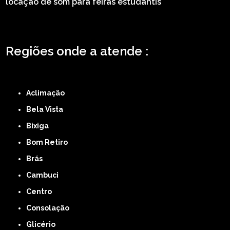
locação de som para feiras estudantis
Regiões onde a atende :
ZONA LESTE
ZONA NORTE
ZONA OESTE
ZONA SUL
ABCD
GRANDE SÃO
PAULO
Região Central
Aclimação
Bela Vista
Bixiga
Bom Retiro
Brás
Cambuci
Centro
Consolação
Glicério