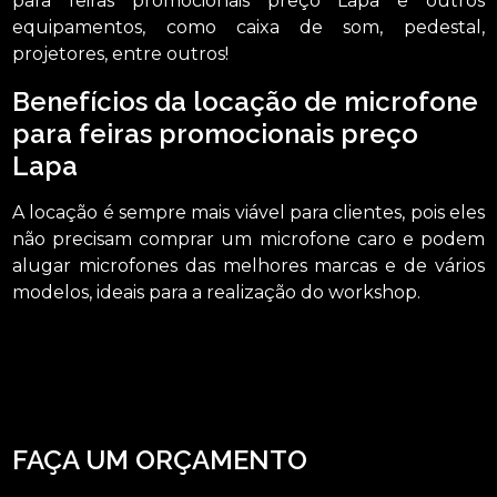
para feiras promocionais preço Lapa e outros
equipamentos, como caixa de som, pedestal,
projetores, entre outros!
Benefícios da locação de microfone
para feiras promocionais preço
Lapa
A locação é sempre mais viável para clientes, pois eles
não precisam comprar um microfone caro e podem
alugar microfones das melhores marcas e de vários
modelos, ideais para a realização do workshop.
Se tem a finalidade de achar locação de microfone para feiras promocionais
preço Lapa, Conheça os serviços que a ASM Audiovisual oferece, entre eles
estão opções variadas do segmento de locação de aparelhos eletrônicos, como
locação de telão, locação de microfones e locação de som. Executamos cada
trabalho de uma forma profissionalismo e comprometimento, saiba mais
entrando em contato conosco.
FAÇA UM ORÇAMENTO