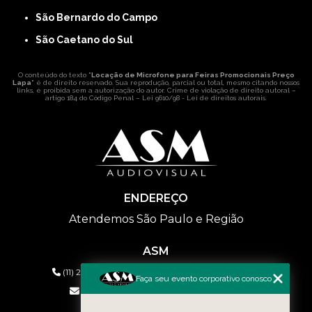
São Bernardo do Campo
São Caetano do Sul
O conteúdo do texto "
Locação de Microfone para Feiras Promocionais Preço
Lapa
" é de direito reservado. Sua reprodução, parcial ou total, mesmo citando nossos
links, é proibida sem a autorização do autor. Crime de violação de direito autoral –
artigo 184 do Código Penal –
Lei 9610/98 - Lei de direitos autorais
.
ENDEREÇO
Atendemos São Paulo e Região
ASM
(11) 2626-2019
(11) 99577-9954
(11) 99577-9954
Faça seu evento corporativo conosco
eventos@asmaudiovisual.com.br