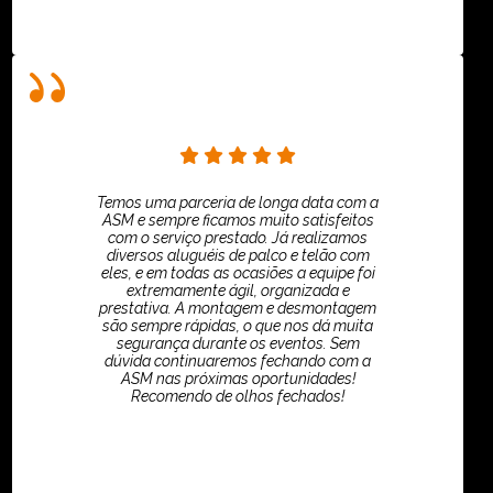
Temos uma parceria de longa data com a
ASM e sempre ficamos muito satisfeitos
com o serviço prestado. Já realizamos
diversos aluguéis de palco e telão com
eles, e em todas as ocasiões a equipe foi
extremamente ágil, organizada e
prestativa. A montagem e desmontagem
são sempre rápidas, o que nos dá muita
segurança durante os eventos. Sem
dúvida continuaremos fechando com a
ASM nas próximas oportunidades!
Recomendo de olhos fechados!
TikTok - Guilherme Santos