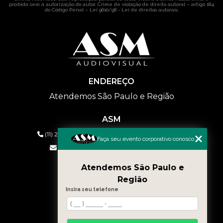
proibida sem a autorização do autor. Crime de violação de direito autoral – artigo 184
do Código Penal –
Lei 9610/98 - Lei de direitos autorais
.
ENDEREÇO
Atendemos São Paulo e Região
ASM
(11) 2626-2019
(11) 99577-9954
(11) 99577-9954
Faça seu evento corporativo conosco
eventos@asmaudiovisual.com.br
Atendemos São Paulo e
MENU
Região
HOME
Insira seu telefone
QUEM SOMOS
SERVIÇOS
CONTATO