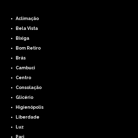
ZONA LESTE
ZONA NORTE
ZONA OESTE
ZONA SUL
ABCD
GRANDE SÃO
PAULO
Região Central
Aclimação
Bela Vista
Bixiga
Bom Retiro
Brás
Cambuci
Centro
Consolação
Glicério
Higienópolis
Liberdade
Luz
Pari