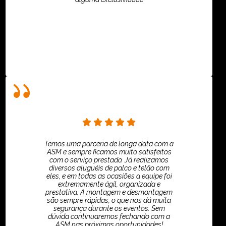
Villar Produções - Eliana Villar
Temos uma parceria de longa data com a
ASM e sempre ficamos muito satisfeitos
com o serviço prestado. Já realizamos
diversos aluguéis de palco e telão com
eles, e em todas as ocasiões a equipe foi
extremamente ágil, organizada e
prestativa. A montagem e desmontagem
são sempre rápidas, o que nos dá muita
segurança durante os eventos. Sem
dúvida continuaremos fechando com a
ASM nas próximas oportunidades!