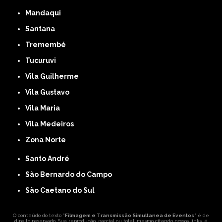
Mandaqui
Santana
Tremembé
Tucuruvi
Vila Guilherme
Vila Gustavo
Vila Maria
Vila Medeiros
Zona Norte
Santo André
São Bernardo do Campo
São Caetano do Sul
O conteúdo do texto "
Filmagem e Transmissão Simultanea de Eventos
" é de
direito reservado. Sua reprodução, parcial ou total, mesmo citando nossos links, é