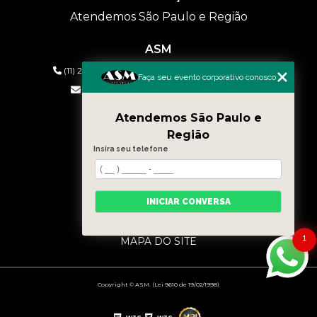
Atendemos São Paulo e Região
ASM
(11) 2626-2019
(11) 99577-9954
(11) 99577-9954
Faça seu evento corporativo conosco
eventos@asmaudiovisual.com.br
Atendemos São Paulo e
MENU
Região
HOME
Insira seu telefone
QUEM SOMOS
SERVIÇOS
CONTATO
INICIAR CONVERSA
BLOG
CATEGORIAS
1
MAPA DO SITE
Copyright © ASM. (Lei 9610 de 19/02/1998)