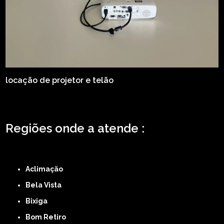
locação de projetor e telão
Regiões onde a atende :
ZONA LESTE
ZONA NORTE
ZONA OESTE
ZONA SUL
ABCD
GRANDE SÃO
PAULO
Região Central
Aclimação
Bela Vista
Bixiga
Bom Retiro