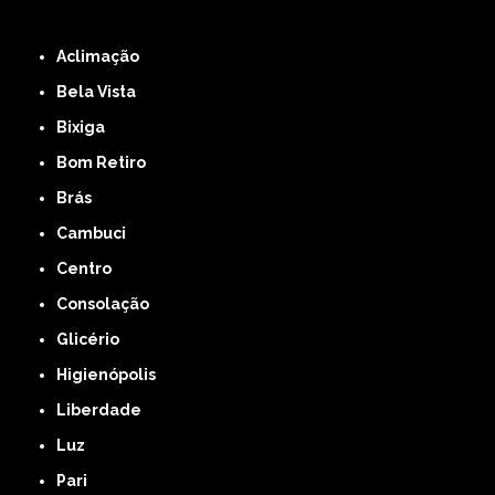
ZONA LESTE
ZONA NORTE
ZONA OESTE
ZONA SUL
ABCD
GRANDE SÃO
PAULO
Região Central
Aclimação
Bela Vista
Bixiga
Bom Retiro
Brás
Cambuci
Centro
Consolação
Glicério
Higienópolis
Liberdade
Luz
Pari