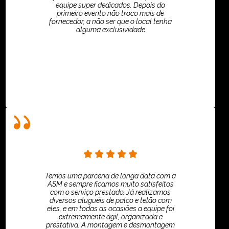
equipe super dedicados. Depois do
primeiro evento não troco mais de
fornecedor, a não ser que o local tenha
alguma exclusividade
Villar Produções - Eliana Villar
Temos uma parceria de longa data com a
ASM e sempre ficamos muito satisfeitos
com o serviço prestado. Já realizamos
diversos aluguéis de palco e telão com
eles, e em todas as ocasiões a equipe foi
extremamente ágil, organizada e
prestativa. A montagem e desmontagem