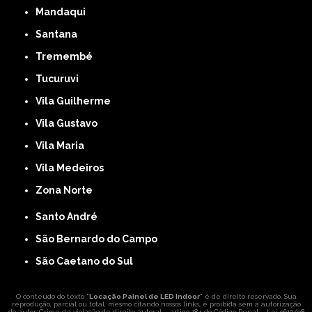
Mandaqui
Santana
Tremembé
Tucuruvi
Vila Guilherme
Vila Gustavo
Vila Maria
Vila Medeiros
Zona Norte
Santo André
São Bernardo do Campo
São Caetano do Sul
O conteúdo do texto "
Locação Painel de LED Indoor
" é de direito reservado. Sua
reprodução, parcial ou total, mesmo citando nossos links, é proibida sem a autorização
do autor. Crime de violação de direito autoral – artigo 184 do Código Penal –
Lei 9610/98