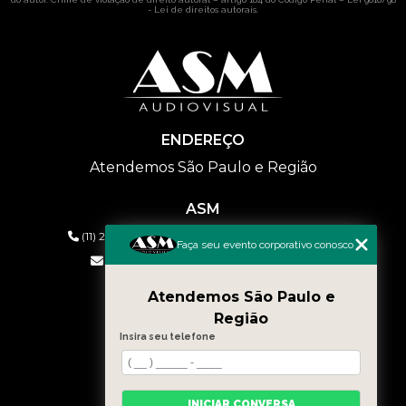
- Lei de direitos autorais
.
ENDEREÇO
Atendemos São Paulo e Região
ASM
(11) 2626-2019
(11) 99577-9954
(11) 99577-9954
Faça seu evento corporativo conosco
eventos@asmaudiovisual.com.br
Atendemos São Paulo e
MENU
Região
HOME
Insira seu telefone
QUEM SOMOS
SERVIÇOS
CONTATO
INICIAR CONVERSA