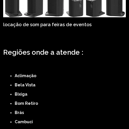
locação de som para feiras de eventos
Regiões onde a atende :
ZONA LESTE
ZONA NORTE
ZONA OESTE
ZONA SUL
ABCD
GRANDE SÃO
PAULO
Região Central
Aclimação
Bela Vista
Bixiga
Bom Retiro
Brás
Cambuci