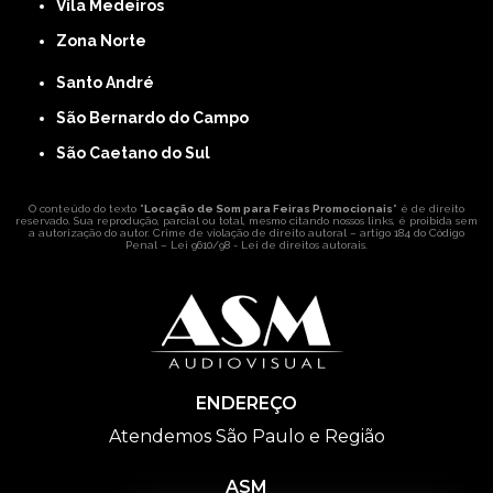
Vila Medeiros
Zona Norte
Santo André
São Bernardo do Campo
São Caetano do Sul
O conteúdo do texto "
Locação de Som para Feiras Promocionais
" é de direito
reservado. Sua reprodução, parcial ou total, mesmo citando nossos links, é proibida sem
a autorização do autor. Crime de violação de direito autoral – artigo 184 do Código
Penal –
Lei 9610/98 - Lei de direitos autorais
.
ENDEREÇO
Atendemos São Paulo e Região
ASM