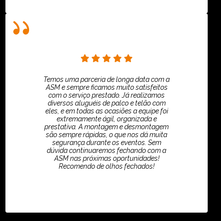
Temos uma parceria de longa data com a
ASM e sempre ficamos muito satisfeitos
com o serviço prestado. Já realizamos
diversos aluguéis de palco e telão com
eles, e em todas as ocasiões a equipe foi
extremamente ágil, organizada e
prestativa. A montagem e desmontagem
são sempre rápidas, o que nos dá muita
segurança durante os eventos. Sem
dúvida continuaremos fechando com a
ASM nas próximas oportunidades!
Recomendo de olhos fechados!
TikTok - Guilherme Santos