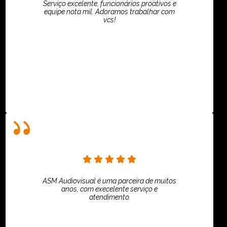
Serviço excelente, funcionários proativos e
equipe nota mil. Adoramos trabalhar com
vcs!
HiPartners - Rafaela Chantre
ASM Audiovisual é uma parceira de muitos
anos, com execelente serviço e
atendimento.
ASPI - ASSOCIAÇÃO PAULISTA