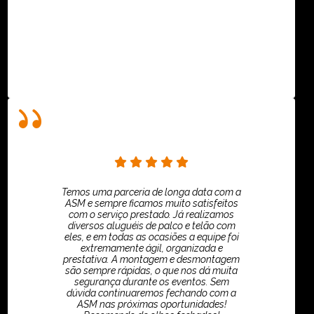
Villar Produções - Eliana Villar
Temos uma parceria de longa data com a
ASM e sempre ficamos muito satisfeitos
com o serviço prestado. Já realizamos
diversos aluguéis de palco e telão com
eles, e em todas as ocasiões a equipe foi
extremamente ágil, organizada e
prestativa. A montagem e desmontagem
são sempre rápidas, o que nos dá muita
segurança durante os eventos. Sem
dúvida continuaremos fechando com a
ASM nas próximas oportunidades!