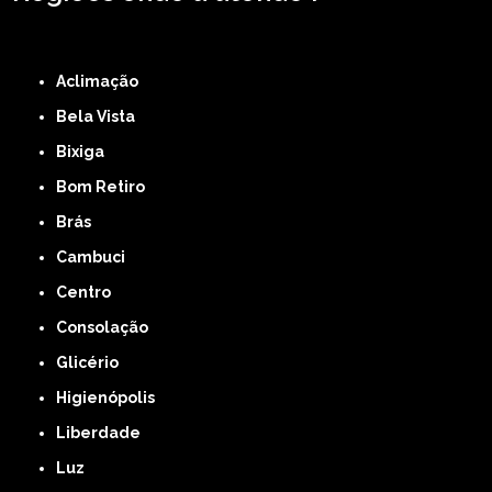
ZONA LESTE
ZONA NORTE
ZONA OESTE
ZONA SUL
ABCD
GRANDE SÃO
PAULO
Região Central
Aclimação
Bela Vista
Bixiga
Bom Retiro
Brás
Cambuci
Centro
Consolação
Glicério
Higienópolis
Liberdade
Luz