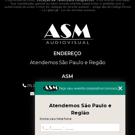
O conteúdo do texto "
Locação de Telão para Congressos
" é de direito reservado.
Sua reprodução, parcial ou total, mesmo citando nossos links, é proibida sem a
autorização do autor. Crime de violação de direito autoral – artigo 184 do Código Penal
–
Lei 9610/98 - Lei de direitos autorais
.
ENDEREÇO
Atendemos São Paulo e Região
ASM
(11) 2626-2019
(11) 99577-9954
(11) 99577-9954
Faça seu evento corporativo conosco
eventos@asmaudiovisual.com.br
Atendemos São Paulo e
MENU
Região
HOME
Insira seu telefone
QUEM SOMOS
SERVIÇOS