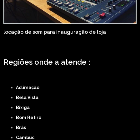
locação de som para inauguração de loja
Regiões onde a atende :
ZONA LESTE
ZONA NORTE
ZONA OESTE
ZONA SUL
ABCD
GRANDE SÃO
PAULO
Região Central
Aclimação
Bela Vista
Bixiga
Bom Retiro
Brás
Cambuci