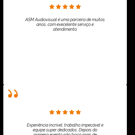
ASM Audiovisual é uma parceira de muitos
anos, com execelente serviço e
atendimento.
ASPI - ASSOCIAÇÃO PAULISTA
Experiência incrível, trabalho impecável e
equipe super dedicados. Depois do
primeiro evento não troco mais de