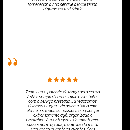
fornecedor, a não ser que o local tenha
alguma exclusividade
Villar Produções - Eliana Villar
Temos uma parceria de longa data com a
ASM e sempre ficamos muito satisfeitos
com o serviço prestado. Já realizamos
diversos aluguéis de palco e telão com
eles, e em todas as ocasiões a equipe foi
extremamente ágil, organizada e
prestativa. A montagem e desmontagem
são sempre rápidas, o que nos dá muita
segurança durante os eventos. Sem