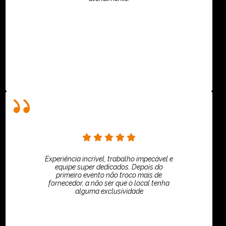
ASPI - ASSOCIAÇÃO PAULISTA
Experiência incrível, trabalho impecável e
equipe super dedicados. Depois do
primeiro evento não troco mais de
fornecedor, a não ser que o local tenha
alguma exclusividade
Villar Produções - Eliana Villar