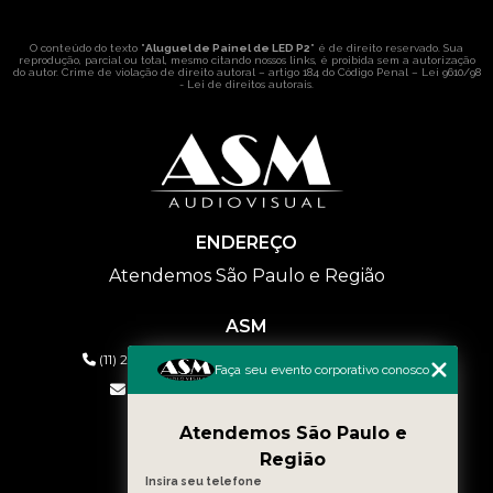
O conteúdo do texto "
Aluguel de Painel de LED P2
" é de direito reservado. Sua
reprodução, parcial ou total, mesmo citando nossos links, é proibida sem a autorização
do autor. Crime de violação de direito autoral – artigo 184 do Código Penal –
Lei 9610/98
- Lei de direitos autorais
.
ENDEREÇO
Atendemos São Paulo e Região
ASM
(11) 2626-2019
(11) 99577-9954
(11) 99577-9954
Faça seu evento corporativo conosco
eventos@asmaudiovisual.com.br
Atendemos São Paulo e
MENU
Região
HOME
Insira seu telefone
QUEM SOMOS