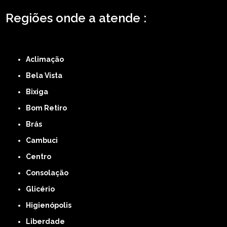
Regiões onde a atende :
ZONA LESTE
ZONA NORTE
ZONA OESTE
ZONA SUL
ABCD
GRANDE SÃO
PAULO
Região Central
Aclimação
Bela Vista
Bixiga
Bom Retiro
Brás
Cambuci
Centro
Consolação
Glicério
Higienópolis
Liberdade