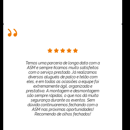
Temos uma parceria de longa data com a
ASM e sempre ficamos muito satisfeitos
com o serviço prestado. Já realizamos
diversos aluguéis de palco e telão com
eles, e em todas as ocasiões a equipe foi
extremamente ágil, organizada e
prestativa. A montagem e desmontagem
são sempre rápidas, o que nos dá muita
segurança durante os eventos. Sem
dúvida continuaremos fechando com a
ASM nas próximas oportunidades!
Recomendo de olhos fechados!
TikTok - Guilherme Santos