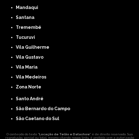
Mandaqui
Santana
Tremembé
Tucuruvi
Vila Guilherme
Vila Gustavo
Vila Maria
Vila Medeiros
Zona Norte
Santo André
São Bernardo do Campo
São Caetano do Sul
O conteúdo do texto "
Locação de Telão e Datashow
" é de direito reservado. Sua
reprodução, parcial ou total, mesmo citando nossos links, é proibida sem a autorização