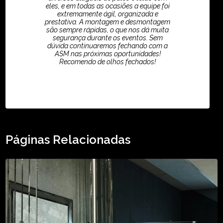
eles, e em todas as ocasiões a equipe foi
extremamente ágil, organizada e
prestativa. A montagem e desmontagem
são sempre rápidas, o que nos dá muita
segurança durante os eventos. Sem
dúvida continuaremos fechando com a
ASM nas próximas oportunidades!
Recomendo de olhos fechados!
TikTok - Guilherme Santos
Páginas Relacionadas