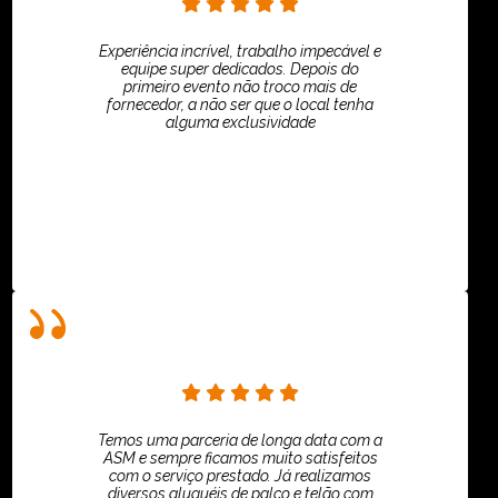
Experiência incrível, trabalho impecável e
equipe super dedicados. Depois do
primeiro evento não troco mais de
fornecedor, a não ser que o local tenha
alguma exclusividade
Villar Produções - Eliana Villar
Temos uma parceria de longa data com a
ASM e sempre ficamos muito satisfeitos
com o serviço prestado. Já realizamos
diversos aluguéis de palco e telão com