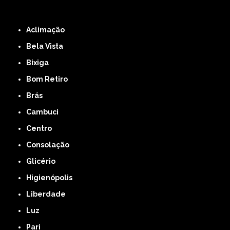
ZONA LESTE
ZONA NORTE
ZONA OESTE
ZONA SUL
ABCD
GRANDE SÃO
PAULO
Região Central
Aclimação
Bela Vista
Bixiga
Bom Retiro
Brás
Cambuci
Centro
Consolação
Glicério
Higienópolis
Liberdade
Luz
Pari