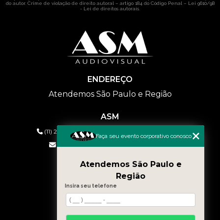
do autor. Crime de violação de direito autoral – artigo 184 do Código Penal –
Lei 9610/98
- Lei de direitos autorais
.
ENDEREÇO
Atendemos São Paulo e Região
ASM
(11) 2626-2019
(11) 99577-9954
(11) 99577-9954
Faça seu evento corporativo conosco
eventos@asmaudiovisual.com.br
Atendemos São Paulo e
MENU
Região
HOME
Insira seu telefone
QUEM SOMOS
SERVIÇOS
CONTATO