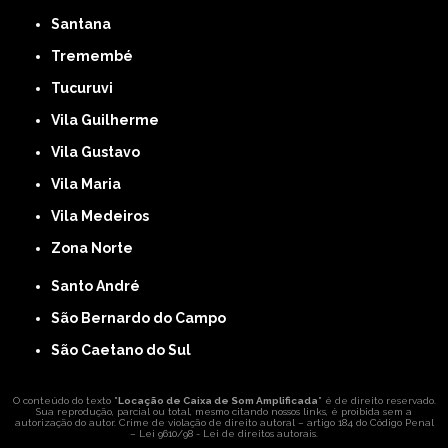
Santana
Tremembé
Tucuruvi
Vila Guilherme
Vila Gustavo
Vila Maria
Vila Medeiros
Zona Norte
Santo André
São Bernardo do Campo
São Caetano do Sul
O conteúdo do texto "
Locação de Caixa de Som Amplificada
" é de direito reservado.
Sua reprodução, parcial ou total, mesmo citando nossos links, é proibida sem a
autorização do autor. Crime de violação de direito autoral – artigo 184 do Código Penal
–
Lei 9610/98 - Lei de direitos autorais
.