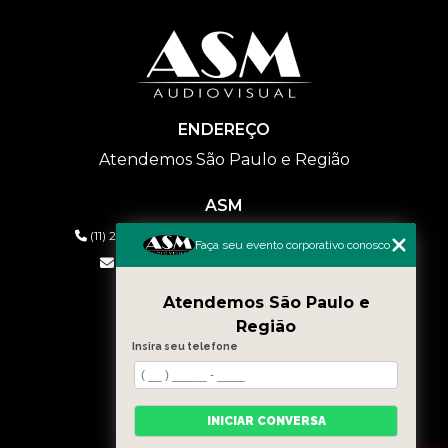
ENDEREÇO
Atendemos São Paulo e Região
ASM
(11) 2626-2019
(11) 99577-9954
(11) 99577-9954
Faça seu evento corporativo conosco
eventos@asmaudiovisual.com.br
Atendemos São Paulo e
MENU
Região
HOME
Insira seu telefone
QUEM SOMOS
SERVIÇOS
CONTATO
INICIAR CONVERSA
BLOG