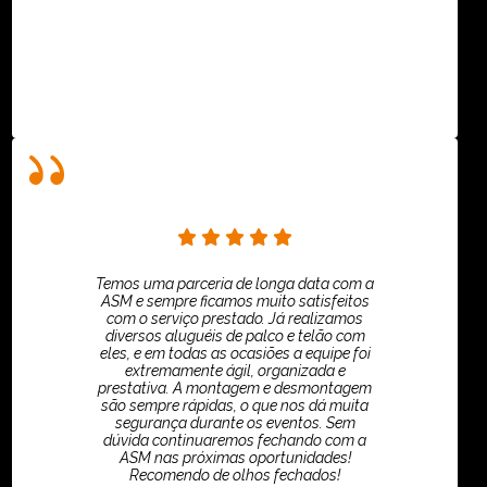
Villar Produções - Eliana Villar
Temos uma parceria de longa data com a
ASM e sempre ficamos muito satisfeitos
com o serviço prestado. Já realizamos
diversos aluguéis de palco e telão com
eles, e em todas as ocasiões a equipe foi
extremamente ágil, organizada e
prestativa. A montagem e desmontagem
são sempre rápidas, o que nos dá muita
segurança durante os eventos. Sem
dúvida continuaremos fechando com a
ASM nas próximas oportunidades!
Recomendo de olhos fechados!