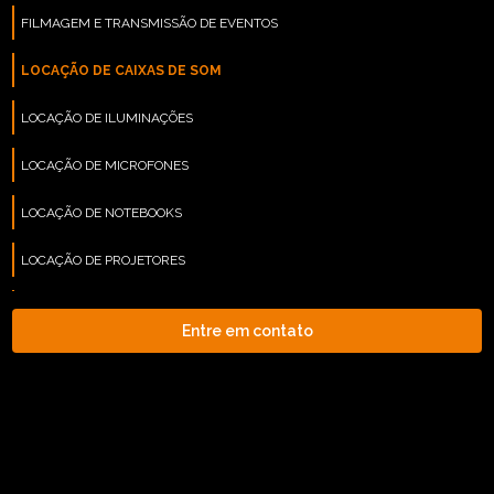
FILMAGEM E TRANSMISSÃO DE EVENTOS
LOCAÇÃO DE CAIXAS DE SOM
LOCAÇÃO DE ILUMINAÇÕES
LOCAÇÃO DE MICROFONES
LOCAÇÃO DE NOTEBOOKS
LOCAÇÃO DE PROJETORES
LOCAÇÃO DE SOM
Entre em contato
LOCAÇÃO DE TELÃO
(11) 2626-2019
LOCAÇÃO DE TVS
(11) 99577-9954
(11) 99577-9954