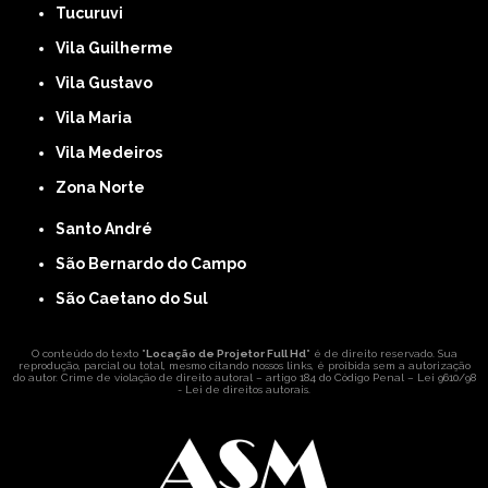
Tucuruvi
Vila Guilherme
Vila Gustavo
Vila Maria
Vila Medeiros
Zona Norte
Santo André
São Bernardo do Campo
São Caetano do Sul
O conteúdo do texto "
Locação de Projetor Full Hd
" é de direito reservado. Sua
reprodução, parcial ou total, mesmo citando nossos links, é proibida sem a autorização
do autor. Crime de violação de direito autoral – artigo 184 do Código Penal –
Lei 9610/98
- Lei de direitos autorais
.