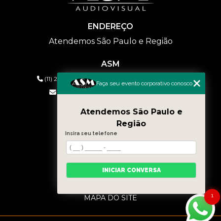
ENDEREÇO
Atendemos São Paulo e Região
ASM
(11) 2626-2019
(11) 99577-9954
(11) 99577-9954
Faça seu evento corporativo conosco
eventos@asmaudiovisual.com.br
Atendemos São Paulo e
MENU
Região
HOME
Insira seu telefone
QUEM SOMOS
SERVIÇOS
CONTATO
INICIAR CONVERSA
BLOG
CATEGORIAS
1
MAPA DO SITE