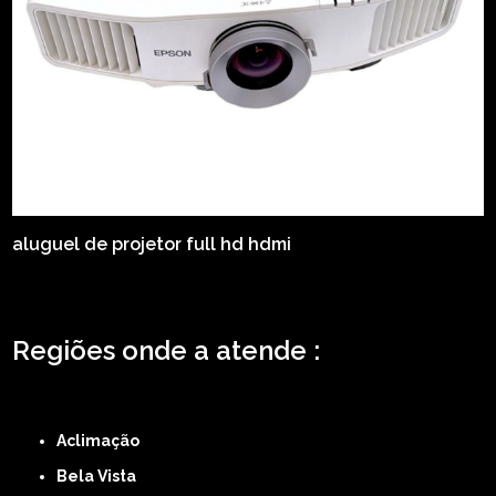
aluguel de projetor full hd hdmi
Regiões onde a atende :
ZONA LESTE
ZONA NORTE
ZONA OESTE
ZONA SUL
ABCD
GRANDE SÃO
PAULO
Região Central
Aclimação
Bela Vista