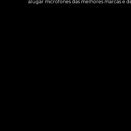
alugar microfones das melhores marcas e de 
Precisa encontrar locação de microfone para p
solução que você busca da área de locação de a
como locação de iluminações, locação de micro
obter mais informações sobre cada opção ofere