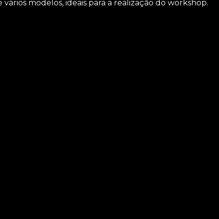
vários modelos, ideais para a realização do workshop.
alestras Santa Isabel? Conte com a ASM Audiovisual e tenha
parelhos eletrônicos, são diversas opções de serviços ofere
fones e locação de telão. Não deixe de entrar em contato p
cida para nossos clientes com qualidade.