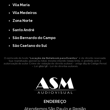
Vila Maria
Vila Medeiros
Zona Norte
Santo André
São Bernardo do Campo
São Caetano do Sul
O conteúdo do texto "
Locação de Notebook para Eventos
" é de direito reservado.
Sua reprodução, parcial ou total, mesmo citando nossos links, é proibida sem a
autorização do autor. Crime de violação de direito autoral – artigo 184 do Código Penal
–
Lei 9610/98 - Lei de direitos autorais
.
ENDEREÇO
Atendemos São Paulo e Região