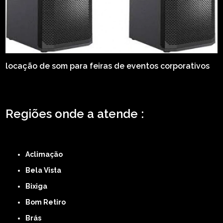
locação de som para feiras de eventos corporativos
Regiões onde a atende :
ZONA LESTE
ZONA NORTE
ZONA OESTE
ZONA SUL
ABCD
GRANDE SÃO
PAULO
Região Central
Aclimação
Bela Vista
Bixiga
Bom Retiro
Brás