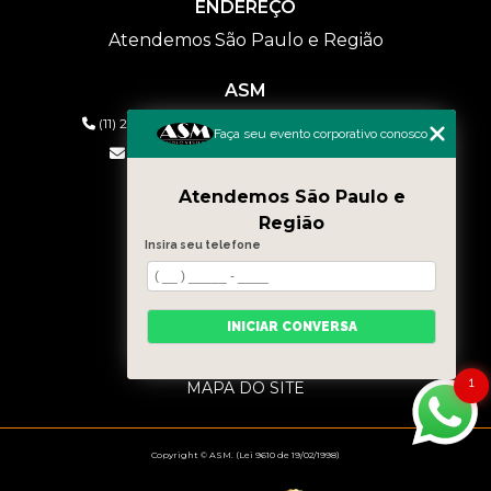
ENDEREÇO
Atendemos São Paulo e Região
ASM
(11) 2626-2019
(11) 99577-9954
(11) 99577-9954
Faça seu evento corporativo conosco
eventos@asmaudiovisual.com.br
Atendemos São Paulo e
MENU
Região
HOME
Insira seu telefone
QUEM SOMOS
SERVIÇOS
CONTATO
INICIAR CONVERSA
BLOG
CATEGORIAS
1
MAPA DO SITE
Copyright © ASM. (Lei 9610 de 19/02/1998)