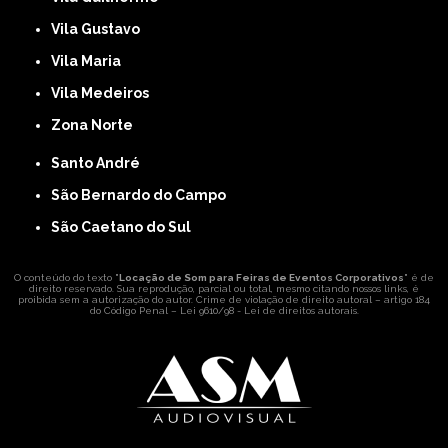
Vila Gustavo
Vila Maria
Vila Medeiros
Zona Norte
Santo André
São Bernardo do Campo
São Caetano do Sul
O conteúdo do texto "
Locação de Som para Feiras de Eventos Corporativos
" é de
direito reservado. Sua reprodução, parcial ou total, mesmo citando nossos links, é
proibida sem a autorização do autor. Crime de violação de direito autoral – artigo 184
do Código Penal –
Lei 9610/98 - Lei de direitos autorais
.