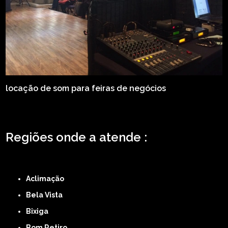
locação de som para feiras de negócios
Regiões onde a atende :
ZONA LESTE
ZONA NORTE
ZONA OESTE
ZONA SUL
ABCD
GRANDE SÃO
PAULO
Região Central
Aclimação
Bela Vista
Bixiga
Bom Retiro