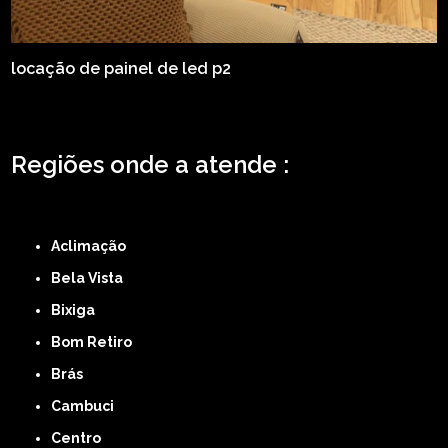
locação de painel de led p2
Regiões onde a atende :
ZONA LESTE
ZONA NORTE
ZONA OESTE
ZONA SUL
ABCD
GRANDE SÃO
PAULO
Região Central
Aclimação
Bela Vista
Bixiga
Bom Retiro
Brás
Cambuci
Centro