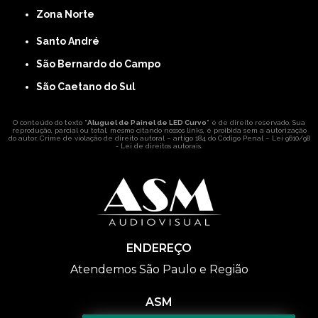
Zona Norte
Santo André
São Bernardo do Campo
São Caetano do Sul
O conteúdo do texto "
Aluguel de Painel de LED Curvo
" é de direito reservado. Sua
reprodução, parcial ou total, mesmo citando nossos links, é proibida sem a autorização
do autor. Crime de violação de direito autoral – artigo 184 do Código Penal –
Lei 9610/98
- Lei de direitos autorais
.
ENDEREÇO
Atendemos São Paulo e Região
ASM