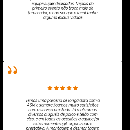
equipe super dedicados. Depois do
primeiro evento não troco mais de
fornecedor, a não ser que o local tenha
alguma exclusividade
Villar Produções - Eliana Villar
Temos uma parceria de longa data com a
ASM e sempre ficamos muito satisfeitos
com o serviço prestado. Já realizamos
diversos aluguéis de palco e telão com
eles, e em todas as ocasiões a equipe foi
extremamente ágil, organizada e
prestativa. A montagem e desmontagem