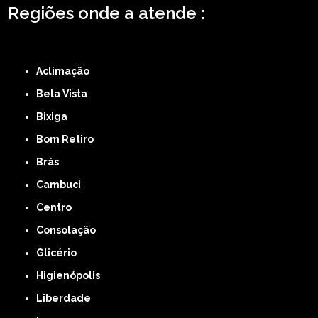
Regiões onde a atende :
ZONA LESTE
ZONA NORTE
ZONA OESTE
ZONA SUL
ABCD
GRANDE SÃO
PAULO
Região Central
Aclimação
Bela Vista
Bixiga
Bom Retiro
Brás
Cambuci
Centro
Consolação
Glicério
Higienópolis
Liberdade