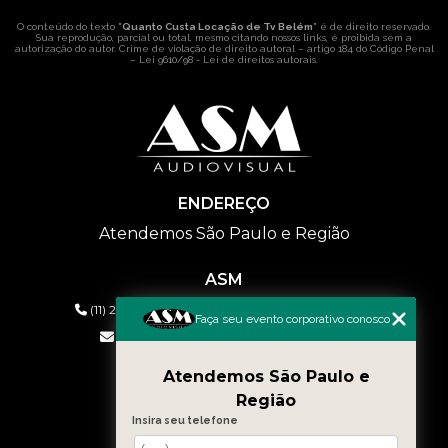
O conteúdo do texto "
Quanto Custa Locação de Tv Belém
" é de direito reservado.
Sua reprodução, parcial ou total, mesmo citando nossos links, é proibida sem a
autorização do autor. Crime de violação de direito autoral – artigo 184 do Código Penal
–
Lei 9610/98 - Lei de direitos autorais
.
ENDEREÇO
Atendemos São Paulo e Região
ASM
(11) 2626-2019
(11) 99577-9954
(11) 99577-9954
Faça seu evento corporativo conosco
eventos@asmaudiovisual.com.br
Atendemos São Paulo e
MENU
Região
HOME
Insira seu telefone
QUEM SOMOS