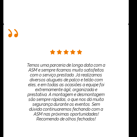
Temos uma parceria de longa data com a
ASM e sempre ficamos muito satisfeitos
com o serviço prestado. Já realizamos
diversos aluguéis de palco e telão com
eles, e em todas as ocasiões a equipe foi
extremamente ágil, organizada e
prestativa. A montagem e desmontagem
são sempre rápidas, o que nos dá muita
segurança durante os eventos. Sem
dúvida continuaremos fechando com a
ASM nas próximas oportunidades!
Recomendo de olhos fechados!
TikTok - Guilherme Santos