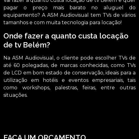
Vai fazer a quanto custa locação de tv Belém e quer
pagar o preço mais barato no aluguel do
equipamento? A ASM Audiovisual tem TVs de vários
tamanhos e com muita tecnologia para locação!
Onde fazer a quanto custa locação
de tv Belém?
Na ASM Audiovisual, o cliente pode escolher TVs de
até 60 polegadas, de marcas conhecidas, como TVs
de LCD em bom estado de conservação, ideais para a
utilização em hotéis e eventos empresariais, tais
como workshops, palestras, feiras, entre outras
situações.
Precisa encontrar quanto custa locação de tv Belém? Você pode contar com a
ASM Audiovisual para solicitar serviços do ramo de locação de aparelhos
eletrônicos, por exemplo, locação de telão, locação de microfones e locação de
iluminações. Fale conosco e solicite já o que precisa com toda a qualidade
necessária, estamos a disposição.
FAÇA UM ORÇAMENTO