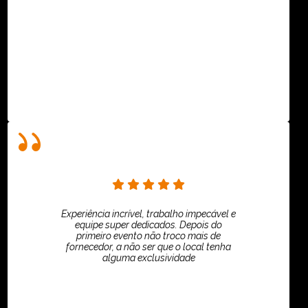
ASPI - ASSOCIAÇÃO PAULISTA
Experiência incrível, trabalho impecável e
equipe super dedicados. Depois do
primeiro evento não troco mais de
fornecedor, a não ser que o local tenha
alguma exclusividade
Villar Produções - Eliana Villar