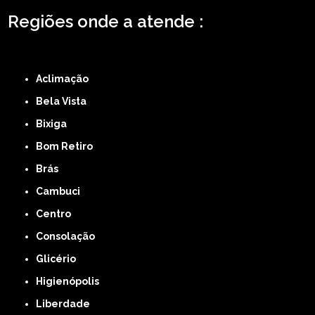
Regiões onde a atende :
ZONA LESTE
ZONA NORTE
ZONA OESTE
ZONA SUL
ABCD
GRANDE SÃO
PAULO
Região Central
Aclimação
Bela Vista
Bixiga
Bom Retiro
Brás
Cambuci
Centro
Consolação
Glicério
Higienópolis
Liberdade