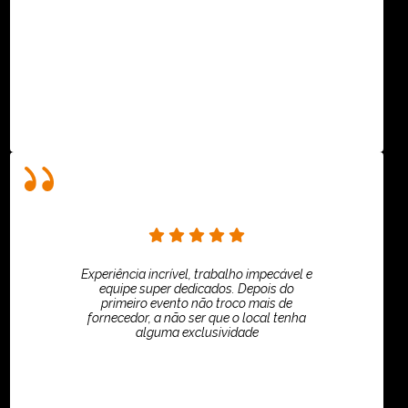
ASPI - ASSOCIAÇÃO PAULISTA
Experiência incrível, trabalho impecável e
equipe super dedicados. Depois do
primeiro evento não troco mais de
fornecedor, a não ser que o local tenha
alguma exclusividade
Villar Produções - Eliana Villar