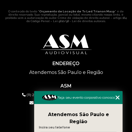
O conteúdo do texto "
Orçamento de Locação de Tv Led Trianon Masp
" é de
direito reservado. Sua reprodução, parcial ou total, mesmo citando nossos links, é
proibida sem a autorização do autor. Crime de violação de direito autoral – artigo 184
do Código Penal –
Lei 9610/98 - Lei de direitos autorais
.
ENDEREÇO
Atendemos São Paulo e Região
ASM
(11) 2626-2019
(11) 99577-9954
(11) 99577-9954
Faça seu evento corporativo conosco
eventos@asmaudiovisual.com.br
Atendemos São Paulo e
MENU
Região
HOME
Insira seu telefone
QUEM SOMOS