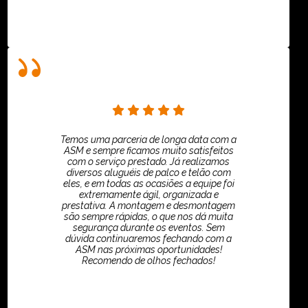
Temos uma parceria de longa data com a
ASM e sempre ficamos muito satisfeitos
com o serviço prestado. Já realizamos
diversos aluguéis de palco e telão com
eles, e em todas as ocasiões a equipe foi
extremamente ágil, organizada e
prestativa. A montagem e desmontagem
são sempre rápidas, o que nos dá muita
segurança durante os eventos. Sem
dúvida continuaremos fechando com a
ASM nas próximas oportunidades!
Recomendo de olhos fechados!
TikTok - Guilherme Santos