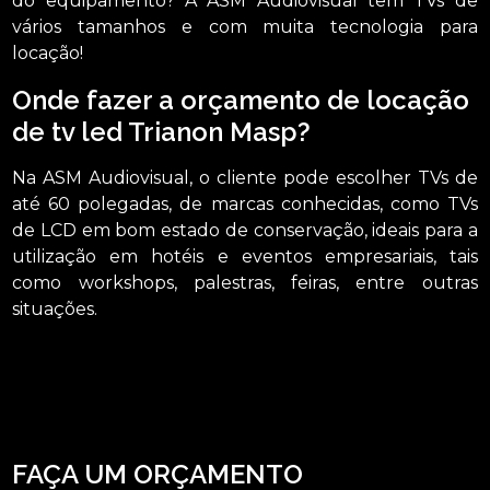
do equipamento? A ASM Audiovisual tem TVs de
vários tamanhos e com muita tecnologia para
locação!
Onde fazer a orçamento de locação
de tv led Trianon Masp?
Na ASM Audiovisual, o cliente pode escolher TVs de
até 60 polegadas, de marcas conhecidas, como TVs
de LCD em bom estado de conservação, ideais para a
utilização em hotéis e eventos empresariais, tais
como workshops, palestras, feiras, entre outras
situações.
Tem interesse em orçamento de locação de tv led Trianon Masp? Conte com a
ASM Audiovisual e tenha a solução que você busca da área de locação de
aparelhos eletrônicos, são diversas opções de serviços oferecidas, como
locação de iluminações, locação de microfones e locação de telão.
Disponibilizamos também locação de caixa de som, aproveite a sua chance
para entrar em contato e saber mais.
FAÇA UM ORÇAMENTO