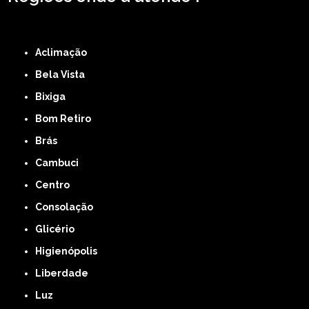
ZONA LESTE
ZONA NORTE
ZONA OESTE
ZONA SUL
ABCD
GRANDE SÃO
PAULO
Região Central
Aclimação
Bela Vista
Bixiga
Bom Retiro
Brás
Cambuci
Centro
Consolação
Glicério
Higienópolis
Liberdade
Luz