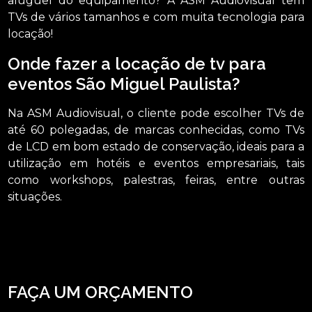
aluguel do equipamento? A ASM Audiovisual tem
TVs de vários tamanhos e com muita tecnologia para
locação!
Onde fazer a locação de tv para
eventos São Miguel Paulista?
Na ASM Audiovisual, o cliente pode escolher TVs de
até 60 polegadas, de marcas conhecidas, como TVs
de LCD em bom estado de conservação, ideais para a
utilização em hotéis e eventos empresariais, tais
como workshops, palestras, feiras, entre outras
situações.
Busca por locação de tv para eventos São Miguel Paulista? A ASM Audiovisual
atua no segmento de locação de aparelhos eletrônicos e disponibiliza para
seus clientes serviços como o de locação de telão, locação de microfones e
locação de iluminações. Não deixe de entrar em contato para obter mais
informações sobre cada opção oferecida para nossos clientes com qualidade.
FAÇA UM ORÇAMENTO