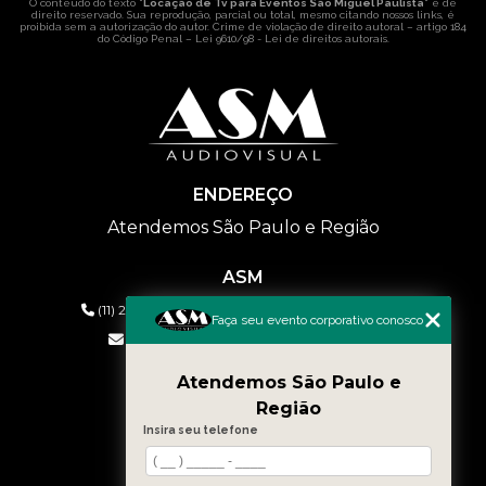
O conteúdo do texto "
Locação de Tv para Eventos São Miguel Paulista
" é de
direito reservado. Sua reprodução, parcial ou total, mesmo citando nossos links, é
proibida sem a autorização do autor. Crime de violação de direito autoral – artigo 184
do Código Penal –
Lei 9610/98 - Lei de direitos autorais
.
ENDEREÇO
Atendemos São Paulo e Região
ASM
(11) 2626-2019
(11) 99577-9954
(11) 99577-9954
Faça seu evento corporativo conosco
eventos@asmaudiovisual.com.br
Atendemos São Paulo e
MENU
Região
HOME
Insira seu telefone
QUEM SOMOS
SERVIÇOS