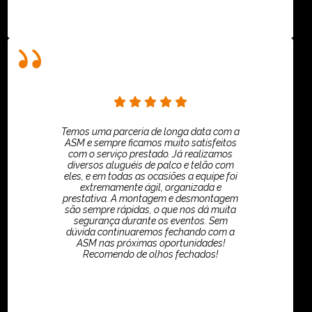
Temos uma parceria de longa data com a
ASM e sempre ficamos muito satisfeitos
com o serviço prestado. Já realizamos
diversos aluguéis de palco e telão com
eles, e em todas as ocasiões a equipe foi
extremamente ágil, organizada e
prestativa. A montagem e desmontagem
são sempre rápidas, o que nos dá muita
segurança durante os eventos. Sem
dúvida continuaremos fechando com a
ASM nas próximas oportunidades!
Recomendo de olhos fechados!
TikTok - Guilherme Santos