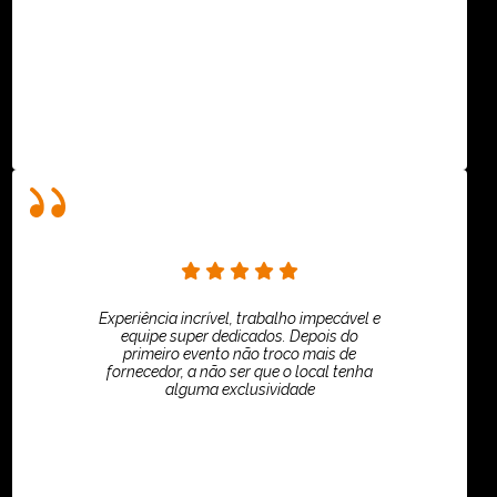
ASPI - ASSOCIAÇÃO PAULISTA
Experiência incrível, trabalho impecável e
equipe super dedicados. Depois do
primeiro evento não troco mais de
fornecedor, a não ser que o local tenha
alguma exclusividade
Villar Produções - Eliana Villar