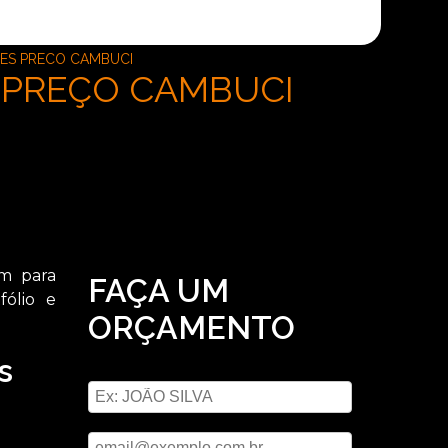
ES PRECO CAMBUCI
 PREÇO CAMBUCI
om para
FAÇA UM
ólio e
ORÇAMENTO
s
Digite seu nome
Digite seu email