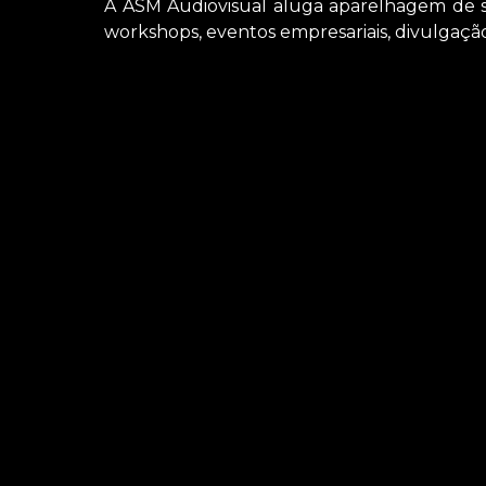
A ASM Audiovisual aluga aparelhagem de so
workshops, eventos empresariais, divulgação
Caso esteja precisando de locação de som par
Audiovisual para solicitar serviços do ramo de 
locação de microfones e locação de iluminaçõe
suporte que precisa.