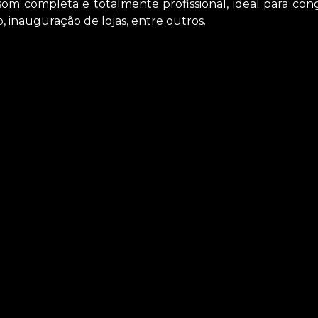
m completa e totalmente profissional, ideal para cong
, inauguração de lojas, entre outros.
a confraternizações preço Cambuci, Você pode contar com 
locação de aparelhos eletrônicos, por exemplo, locação de te
s. Entre em contato com nossos profissionais e tenha todo 