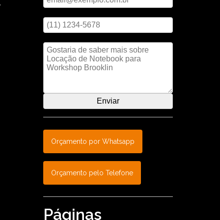
.
Digite seu telefone
al,
tre
to. Não
Mensagem
Orçamento por Whatsapp
Orçamento pelo Telefone
Páginas