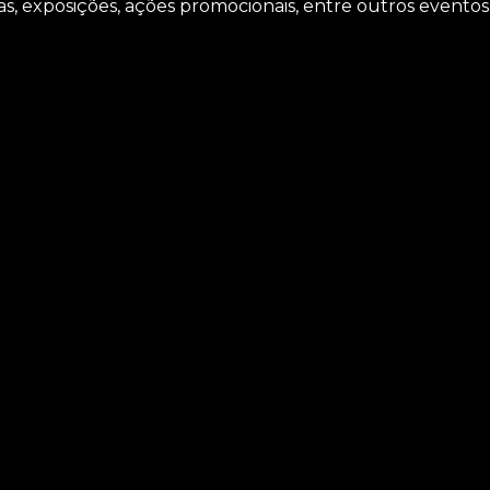
as, exposições, ações promocionais, entre outros eventos
rooklin? Confira os serviços oferecidos pela ASM Audiovisu
cação de iluminações, locação de telão, locação de som, en
 oferecer um serviço com responsabilidade e comprometimen