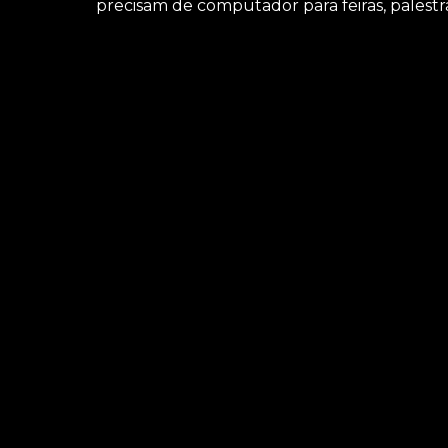
precisam de computador para feiras, palestr
Busca por locação de notebook para workshop B
você pode encontrar locação de microfones, lo
outras alternativas. Carregamos o objetivo de
deixe de falar conosco.