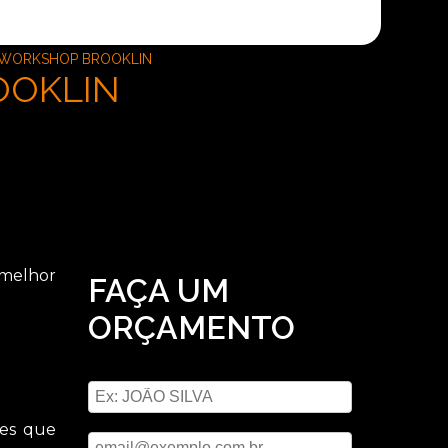
 WORKSHOP BROOKLIN
OOKLIN
 melhor
FAÇA UM
ORÇAMENTO
Digite seu nome
Digite seu email
tes que