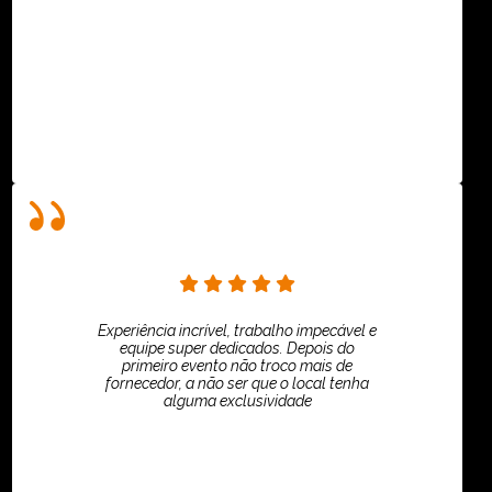
ASPI - ASSOCIAÇÃO PAULISTA
Experiência incrível, trabalho impecável e
equipe super dedicados. Depois do
primeiro evento não troco mais de
fornecedor, a não ser que o local tenha
alguma exclusividade
Villar Produções - Eliana Villar