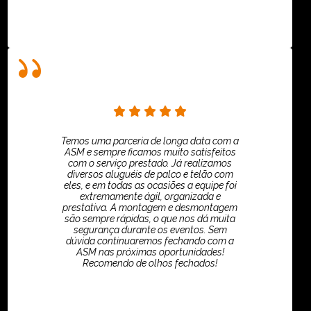
Temos uma parceria de longa data com a
ASM e sempre ficamos muito satisfeitos
com o serviço prestado. Já realizamos
diversos aluguéis de palco e telão com
eles, e em todas as ocasiões a equipe foi
extremamente ágil, organizada e
prestativa. A montagem e desmontagem
são sempre rápidas, o que nos dá muita
segurança durante os eventos. Sem
dúvida continuaremos fechando com a
ASM nas próximas oportunidades!
Recomendo de olhos fechados!
TikTok - Guilherme Santos