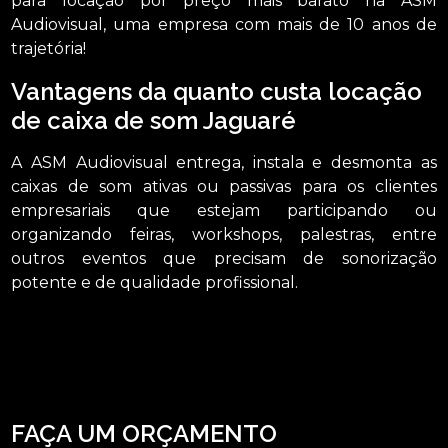
para locação por preço mais barato na ASM
Audiovisual, uma empresa com mais de 10 anos de
trajetória!
Vantagens da quanto custa locação
de caixa de som Jaguaré
A ASM Audiovisual entrega, instala e desmonta as
caixas de som ativas ou passivas para os clientes
empresariais que estejam participando ou
organizando feiras, workshops, palestras, entre
outros eventos que precisam de sonorização
potente e de qualidade profissional.
Tem interesse em quanto custa locação de caixa de som Jaguaré? Na ASM
Audiovisual, você pode encontrar a solução que busca ao se tratar de locação
de aparelhos eletrônicos, a empresa oferece opções de serviços como locação
de microfones, locação de iluminações, locação de som, entre outras. Não
deixe de falar conosco para esclarecer cada uma de suas dúvidas com nossos
profissionais.
FAÇA UM ORÇAMENTO