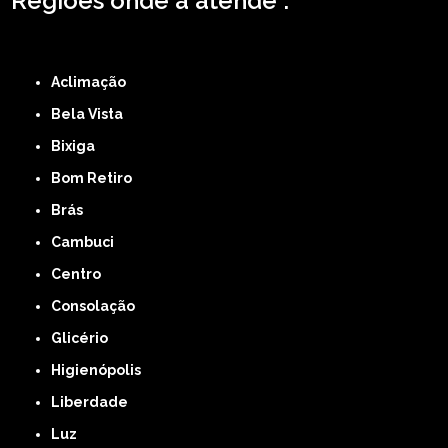
Regiões onde a atende :
ZONA LESTE
ZONA NORTE
ZONA OESTE
ZONA SUL
ABCD
GRANDE SÃO
PAULO
Região Central
Aclimação
Bela Vista
Bixiga
Bom Retiro
Brás
Cambuci
Centro
Consolação
Glicério
Higienópolis
Liberdade
Luz