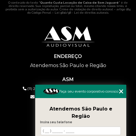
O conteúdo do texto "
Quanto Custa Locação de Caixa de Som Jaguaré
" é de
direito reservado. Sua reprodução, parcial ou total, mesmo citando nossos links, é
proibida sem a autorização do autor. Crime de violação de direito autoral – artigo 184
do Código Penal –
Lei 9610/98 - Lei de direitos autorais
.
ENDEREÇO
Atendemos São Paulo e Região
ASM
(11) 2626-2019
(11) 99577-9954
(11) 99577-9954
Faça seu evento corporativo conosco
eventos@asmaudiovisual.com.br
Atendemos São Paulo e
MENU
Região
HOME
Insira seu telefone
QUEM SOMOS
SERVIÇOS