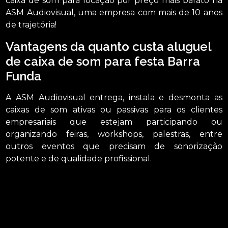
caixa de som para locação por preço mais barato na
ASM Audiovisual, uma empresa com mais de 10 anos
de trajetória!
Vantagens da quanto custa aluguel
de caixa de som para festa Barra
Funda
A ASM Audiovisual entrega, instala e desmonta as
caixas de som ativas ou passivas para os clientes
empresariais que estejam participando ou
organizando feiras, workshops, palestras, entre
outros eventos que precisam de sonorização
potente e de qualidade profissional.
Caso esteja precisando de quanto custa aluguel de caixa de som para festa
Barra Funda, Oferecendo soluções quando trata-se de locação de aparelhos
eletrônicos, com a ASM Audiovisual, você encontra serviços como o de locação
de telão e locação de microfones, entre outras alternativas. Desenvolvemos
cada trabalho de uma forma profissional e objetiva, saiba mais entrando em
contato com nossa empresa.