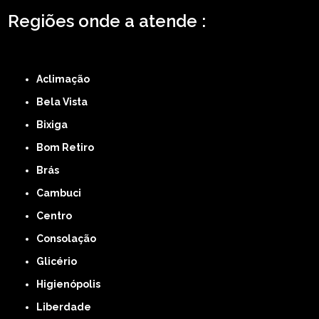
Regiões onde a atende :
ZONA LESTE
ZONA NORTE
ZONA OESTE
ZONA SUL
ABCD
GRANDE SÃO
PAULO
Região Central
Aclimação
Bela Vista
Bixiga
Bom Retiro
Brás
Cambuci
Centro
Consolação
Glicério
Higienópolis
Liberdade