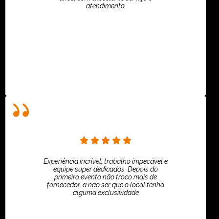
atendimento.
ASPI - ASSOCIAÇÃO PAULISTA
Experiência incrível, trabalho impecável e
equipe super dedicados. Depois do
primeiro evento não troco mais de
fornecedor, a não ser que o local tenha
alguma exclusividade
Villar Produções - Eliana Villar