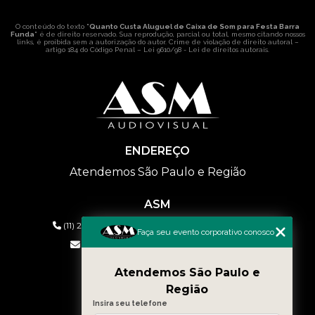
O conteúdo do texto "
Quanto Custa Aluguel de Caixa de Som para Festa Barra
Funda
" é de direito reservado. Sua reprodução, parcial ou total, mesmo citando nossos
links, é proibida sem a autorização do autor. Crime de violação de direito autoral –
artigo 184 do Código Penal –
Lei 9610/98 - Lei de direitos autorais
.
ENDEREÇO
Atendemos São Paulo e Região
ASM
(11) 2626-2019
(11) 99577-9954
(11) 99577-9954
Faça seu evento corporativo conosco
eventos@asmaudiovisual.com.br
Atendemos São Paulo e
MENU
Região
HOME
Insira seu telefone
QUEM SOMOS