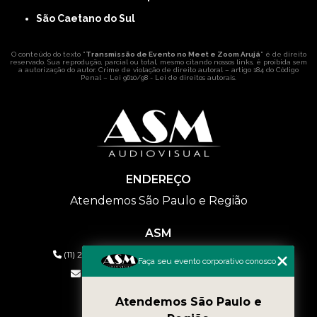
São Caetano do Sul
O conteúdo do texto "
Transmissão de Evento no Meet e Zoom Arujá
" é de direito
reservado. Sua reprodução, parcial ou total, mesmo citando nossos links, é proibida sem
a autorização do autor. Crime de violação de direito autoral – artigo 184 do Código
Penal –
Lei 9610/98 - Lei de direitos autorais
.
ENDEREÇO
Atendemos São Paulo e Região
ASM
(11) 2626-2019
(11) 99577-9954
(11) 99577-9954
Faça seu evento corporativo conosco
eventos@asmaudiovisual.com.br
Atendemos São Paulo e
MENU