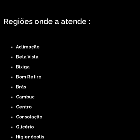
Regiões onde a atende :
ZONA LESTE
ZONA NORTE
ZONA OESTE
ZONA SUL
ABCD
GRANDE SÃO
PAULO
Região Central
Aclimação
Bela Vista
Bixiga
Bom Retiro
Brás
Cambuci
Centro
Consolação
Glicério
Higienópolis