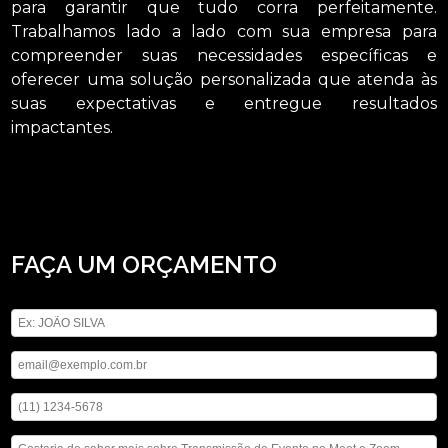
para garantir que tudo corra perfeitamente.
Trabalhamos lado a lado com sua empresa para
compreender suas necessidades específicas e
oferecer uma solução personalizada que atenda às
suas expectativas e entregue resultados
impactantes.
Se tem a finalidade de achar transmissão de evento no meet e zoom Arujá,
Saiba que com a ASM Audiovisual você pode achar serviços como o de locação
de microfones, locação de iluminações e locação de telão, entre outras opções
que são oferecidas para a sua necessidade. Não deixe de falar conosco para
esclarecer cada uma de suas dúvidas com nossos profissionais.
FAÇA UM ORÇAMENTO
Digite seu nome
Digite seu email
Digite seu telefone
Mensagem