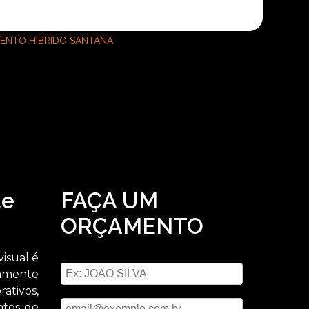
ENTO HIBRIDO SANTANA
de
FAÇA UM
ORÇAMENTO
Digite seu nome
isual é
tamente
ativos,
Digite seu email
ntos de