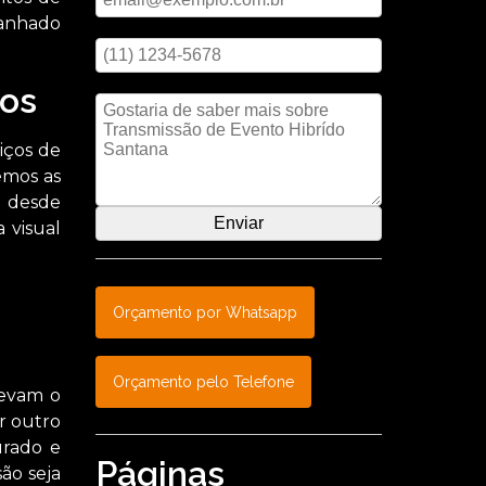
panhado
Digite seu telefone
Mensagem
os
iços de
emos as
m desde
 visual
Orçamento por Whatsapp
Orçamento pelo Telefone
levam o
r outro
urado e
Páginas
ão seja