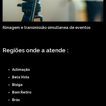
filmagem e transmissão simultanea de eventos
Regiões onde a atende :
ZONA LESTE
ZONA NORTE
ZONA OESTE
ZONA SUL
ABCD
GRANDE SÃO
PAULO
Região Central
Aclimação
Bela Vista
Bixiga
Bom Retiro
Brás