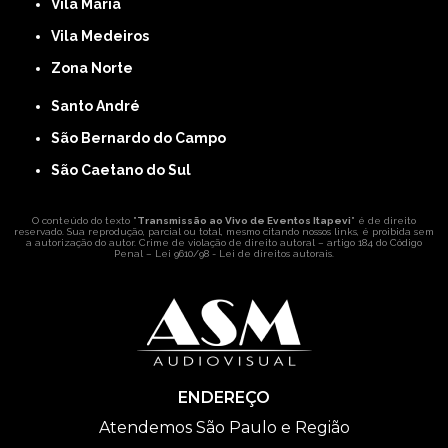
Vila Maria
Vila Medeiros
Zona Norte
Santo André
São Bernardo do Campo
São Caetano do Sul
O conteúdo do texto "
Transmissão ao Vivo de Eventos Itapevi
" é de direito
reservado. Sua reprodução, parcial ou total, mesmo citando nossos links, é proibida sem
a autorização do autor. Crime de violação de direito autoral – artigo 184 do Código
Penal –
Lei 9610/98 - Lei de direitos autorais
.
ENDEREÇO
Atendemos São Paulo e Região