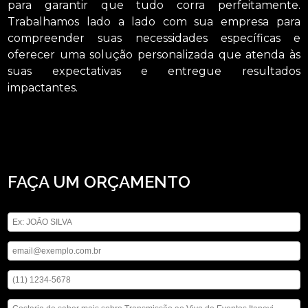
para garantir que tudo corra perfeitamente.
Trabalhamos lado a lado com sua empresa para
compreender suas necessidades específicas e
oferecer uma solução personalizada que atenda às
suas expectativas e entregue resultados
impactantes.
Buscando transmissão ao vivo de eventos Itapevi? Saiba que através da ASM
Audiovisual é possível solicitar locação de telão, locação de iluminações,
locação de som, entre outras opções de serviços da área de locação de
aparelhos eletrônicos. Não deixe de falar conosco para esclarecer cada uma de
suas dúvidas com nossos profissionais.
FAÇA UM ORÇAMENTO
Digite seu nome
Digite seu email
Digite seu telefone
Mensagem