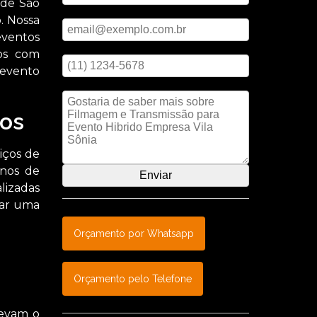
 de São
Digite seu email
. Nossa
eventos
Digite seu telefone
mos com
 evento
Mensagem
os
iços de
anos de
lizadas
nar uma
Orçamento por Whatsapp
Orçamento pelo Telefone
levam o