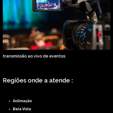
transmissão ao vivo de eventos
Regiões onde a atende :
ZONA LESTE
ZONA NORTE
ZONA OESTE
ZONA SUL
ABCD
GRANDE SÃO
PAULO
Região Central
Aclimação
Bela Vista