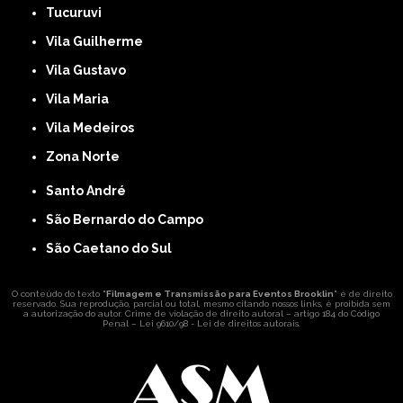
Tucuruvi
Vila Guilherme
Vila Gustavo
Vila Maria
Vila Medeiros
Zona Norte
Santo André
São Bernardo do Campo
São Caetano do Sul
O conteúdo do texto "
Filmagem e Transmissão para Eventos Brooklin
" é de direito
reservado. Sua reprodução, parcial ou total, mesmo citando nossos links, é proibida sem
a autorização do autor. Crime de violação de direito autoral – artigo 184 do Código
Penal –
Lei 9610/98 - Lei de direitos autorais
.