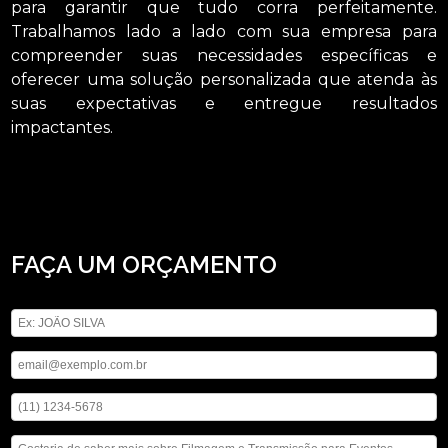
para garantir que tudo corra perfeitamente.
Trabalhamos lado a lado com sua empresa para
compreender suas necessidades específicas e
oferecer uma solução personalizada que atenda às
suas expectativas e entregue resultados
impactantes.
Precisando de filmagem e transmissão para eventos Brooklin? Saiba que
através da ASM Audiovisual é possível solicitar locação de telão, locação de
iluminações, locação de som, entre outras opções de serviços da área de
locação de aparelhos eletrônicos. Carregamos o objetivo de oferecer um
serviço com responsabilidade e comprometimento. Não deixe de falar conosco.
FAÇA UM ORÇAMENTO
Digite seu nome
Digite seu email
Digite seu telefone
Mensagem