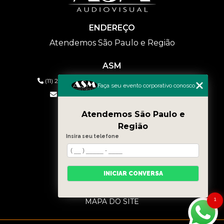
ENDEREÇO
Atendemos São Paulo e Região
ASM
(11) 2626-2019
(11) 99577-9954
(11) 99577-9954
Faça seu evento corporativo conosco
eventos@asmaudiovisual.com.br
Atendemos São Paulo e
MENU
Região
HOME
Insira seu telefone
QUEM SOMOS
SERVIÇOS
CONTATO
INICIAR CONVERSA
BLOG
CATEGORIAS
1
MAPA DO SITE