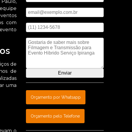
 Paulo,
Digite seu email
 equipe
eventos
Digite seu telefone
mos com
 evento
Mensagem
os
iços de
anos de
lizadas
nar uma
Orçamento por Whatsapp
Orçamento pelo Telefone
levam o