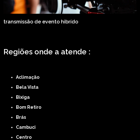
transmissão de evento hibrído
Regiões onde a atende :
ZONA LESTE
ZONA NORTE
ZONA OESTE
ZONA SUL
ABCD
GRANDE SÃO
PAULO
Região Central
Aclimação
Bela Vista
Bixiga
Bom Retiro
Brás
Cambuci
Centro