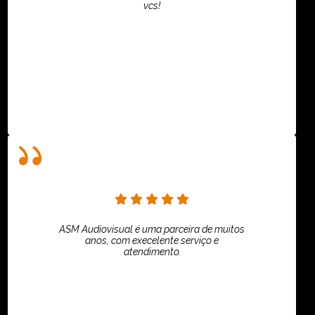
vcs!
HiPartners - Rafaela Chantre
ASM Audiovisual é uma parceira de muitos
anos, com execelente serviço e
atendimento.
ASPI - ASSOCIAÇÃO PAULISTA