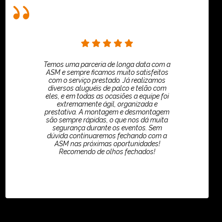
Temos uma parceria de longa data com a
ASM e sempre ficamos muito satisfeitos
com o serviço prestado. Já realizamos
diversos aluguéis de palco e telão com
eles, e em todas as ocasiões a equipe foi
extremamente ágil, organizada e
prestativa. A montagem e desmontagem
são sempre rápidas, o que nos dá muita
segurança durante os eventos. Sem
dúvida continuaremos fechando com a
ASM nas próximas oportunidades!
Recomendo de olhos fechados!
TikTok - Guilherme Santos