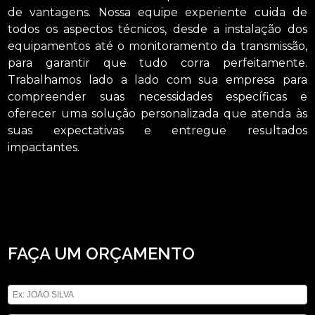
de vantagens. Nossa equipe experiente cuida de
todos os aspectos técnicos, desde a instalação dos
equipamentos até o monitoramento da transmissão,
para garantir que tudo corra perfeitamente.
Trabalhamos lado a lado com sua empresa para
compreender suas necessidades específicas e
oferecer uma solução personalizada que atenda às
suas expectativas e entregue resultados
impactantes.
Se está buscando por empresa que faz transmissão de evento no meet e
zoom Trianon Masp, Conheça os serviços da ASM Audiovisual e encontre a
solução que está buscando ao se pensar no ramo de locação de aparelhos
eletrônicos. São opções variadas que a empresa oferece, como locação de som
e locação de iluminações. Entre em contato com nossos profissionais e tenha
todo o suporte que precisa.
FAÇA UM ORÇAMENTO
Digite seu nome
Digite seu email