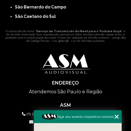
São Bernardo do Campo
São Caetano do Sul
O conteúdo do texto "
Serviço de Transmissão do Meet para o Youtube Arujá
" é
de direito reservado. Sua reprodução, parcial ou total, mesmo citando nossos links, é
proibida sem a autorização do autor. Crime de violação de direito autoral – artigo 184
do Código Penal –
Lei 9610/98 - Lei de direitos autorais
.
ENDEREÇO
Atendemos São Paulo e Região
ASM
(11) 2626-2019
(11) 99577-9954
(11) 99577-9954
Faça seu evento corporativo conosco
eventos@asmaudiovisual.com.br