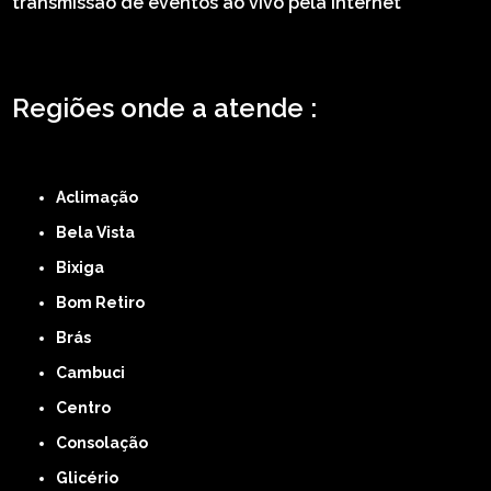
transmissão de eventos ao vivo pela internet
Regiões onde a atende :
ZONA LESTE
ZONA NORTE
ZONA OESTE
ZONA SUL
ABCD
GRANDE SÃO
PAULO
Região Central
Aclimação
Bela Vista
Bixiga
Bom Retiro
Brás
Cambuci
Centro
Consolação
Glicério