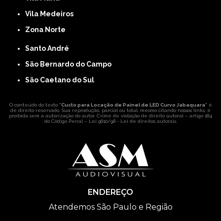
Vila Medeiros
Zona Norte
Santo André
São Bernardo do Campo
São Caetano do Sul
O conteúdo do texto "
Custo para Locação de Painel de LED Curvo Jabaquara
" é
de direito reservado. Sua reprodução, parcial ou total, mesmo citando nossos links, é
proibida sem a autorização do autor. Crime de violação de direito autoral – artigo 184
do Código Penal –
Lei 9610/98 - Lei de direitos autorais
.
ENDEREÇO
Atendemos São Paulo e Região