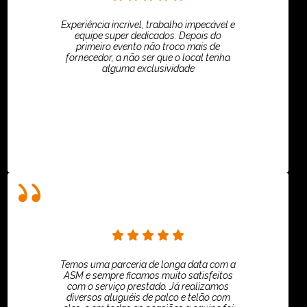
Experiência incrível, trabalho impecável e
equipe super dedicados. Depois do
primeiro evento não troco mais de
fornecedor, a não ser que o local tenha
alguma exclusividade
Villar Produções - Eliana Villar
Temos uma parceria de longa data com a
ASM e sempre ficamos muito satisfeitos
com o serviço prestado. Já realizamos
diversos aluguéis de palco e telão com