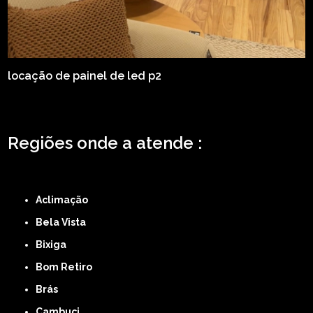
locação de painel de led p2
Regiões onde a atende :
ZONA LESTE
ZONA NORTE
ZONA OESTE
ZONA SUL
ABCD
GRANDE SÃO
PAULO
Região Central
Aclimação
Bela Vista
Bixiga
Bom Retiro
Brás
Cambuci