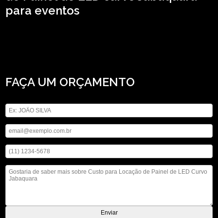
para eventos
Precisando de custo para locação de Painel de LED curvo Jabaquara? Encontre
a solução que você precisa contando com os serviços da ASM Audiovisual, são
opções diversas disponibilizadas, como locação de iluminações, locação de
microfones e locação de telão. Fale conosco e solicite já o que precisa com toda
a qualidade necessária, estamos a disposição.
FAÇA UM ORÇAMENTO
Digite seu nome
Digite seu email
Digite seu telefone
Mensagem