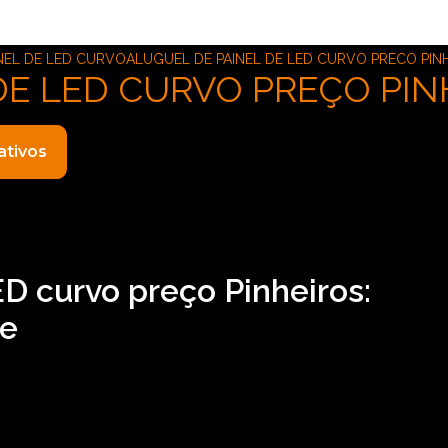
NEL DE LED CURVO
ALUGUEL DE PAINEL DE LED CURVO PRECO PIN
DE LED CURVO PREÇO PIN
ativos
ED curvo preço Pinheiros:
de
o preço Pinheiros, Para encontrar locação de som, locação d
 de serviços do segmento de locação de aparelhos eletrônico
s cada trabalho de uma forma profissionalismo e
ntato conosco.