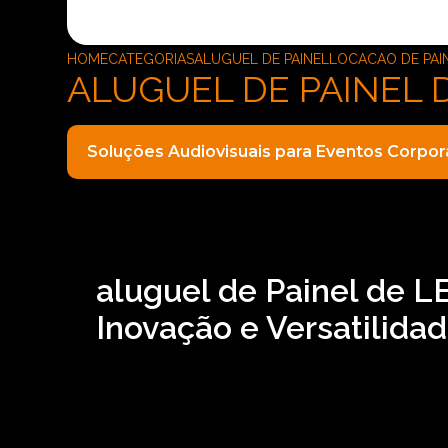
HOME
CATEGORIAS
ALUGUEL DE PAINEL
LOCACAO DE PAI
ALUGUEL DE PAINEL 
Soluções Audiovisuais para Eventos Corpor
aluguel de Painel de L
Inovação e Versatilida
Para quem busca aluguel de Painel de LED curv
e locação de iluminações, entre outras opções
pode contar com a ASM Audiovisual. Executamo
comprometimento, saiba mais entrando em co