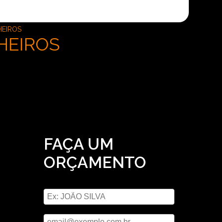
HEIROS
HEIROS
FAÇA UM
ORÇAMENTO
e telão
Digite seu nome
s, você
Digite seu email