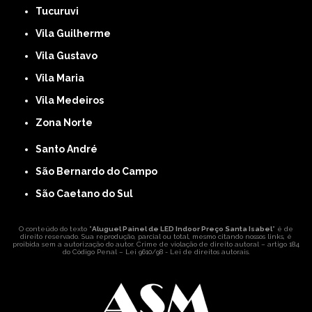
Tucuruvi
Vila Guilherme
Vila Gustavo
Vila Maria
Vila Medeiros
Zona Norte
Santo André
São Bernardo do Campo
São Caetano do Sul
O conteúdo do texto "
Aluguel Painel de LED Indoor Preço Santa Isabel
" é de
direito reservado. Sua reprodução, parcial ou total, mesmo citando nossos links, é
proibida sem a autorização do autor. Crime de violação de direito autoral – artigo 184
do Código Penal –
Lei 9610/98 - Lei de direitos autorais
.