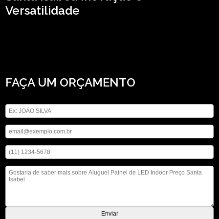
Versatilidade
Procurando aluguel painel de LED indoor preço Santa Isabel? Saiba que com a
ASM Audiovisual você pode achar serviços como o de locação de microfones,
locação de iluminações e locação de telão, entre outras opções que são
oferecidas para a sua necessidade. Com nossos serviços você pode encontrar o
que almeja, fale conosco!
FAÇA UM ORÇAMENTO
Digite seu nome
Digite seu email
Digite seu telefone
Mensagem