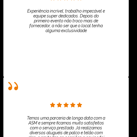
Experiência incrível, trabalho impecável e
equipe super dedicados. Depois do
primeiro evento não troco mais de
fornecedor, a não ser que o local tenha
alguma exclusividade
Villar Produções - Eliana Villar
Temos uma parceria de longa data com a
ASM e sempre ficamos muito satisfeitos
com o serviço prestado. Já realizamos
diversos aluguéis de palco e telão com