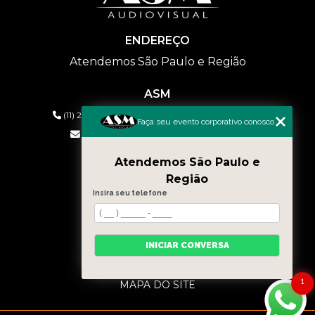
ENDEREÇO
Atendemos São Paulo e Região
ASM
(11) 2626-2019
(11) 99577-9954
(11) 99577-9954
Faça seu evento corporativo conosco
eventos@asmaudiovisual.com.br
Atendemos São Paulo e
MENU
Região
HOME
Insira seu telefone
QUEM SOMOS
SERVIÇOS
CONTATO
INICIAR CONVERSA
BLOG
CATEGORIAS
1
MAPA DO SITE