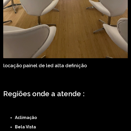
locação painel de led alta definição
Regiões onde a atende :
ZONA LESTE
ZONA NORTE
ZONA OESTE
ZONA SUL
ABCD
GRANDE SÃO
PAULO
Região Central
Aclimação
Bela Vista