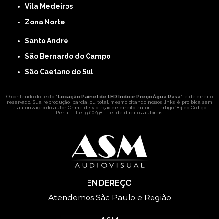
Vila Medeiros
Zona Norte
Santo André
São Bernardo do Campo
São Caetano do Sul
O conteúdo do texto "
Locação Painel de LED Indoor Preço Água Rasa
" é de direito
reservado. Sua reprodução, parcial ou total, mesmo citando nossos links, é proibida sem
a autorização do autor. Crime de violação de direito autoral – artigo 184 do Código
Penal –
Lei 9610/98 - Lei de direitos autorais
.
ENDEREÇO
Atendemos São Paulo e Região