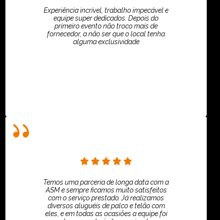
Experiência incrível, trabalho impecável e
equipe super dedicados. Depois do
primeiro evento não troco mais de
fornecedor, a não ser que o local tenha
alguma exclusividade
Villar Produções - Eliana Villar
Temos uma parceria de longa data com a
ASM e sempre ficamos muito satisfeitos
com o serviço prestado. Já realizamos
diversos aluguéis de palco e telão com
eles, e em todas as ocasiões a equipe foi