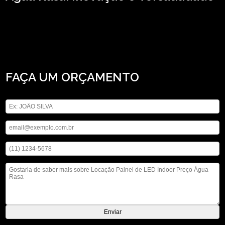
Busca por locação painel de LED indoor preço Água Rasa? Atuando no
segmento de locação de aparelhos eletrônicos, a ASM Audiovisual pode ser
sua opção mais viável, já que disponibiliza serviços como o de locação de som,
locação de iluminações, locação de telão e locação de microfones. Ao entrar em
contato conosco, você poderá esclarecer suas dúvidas, estamos à sua
disposição.
FAÇA UM ORÇAMENTO
Digite seu nome
Digite seu email
Digite seu telefone
Mensagem