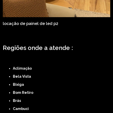
locação de painel de led p2
Regiões onde a atende :
ZONA LESTE
ZONA NORTE
ZONA OESTE
ZONA SUL
ABCD
GRANDE SÃO
PAULO
Região Central
Aclimação
Bela Vista
Bixiga
Bom Retiro
Brás
Cambuci