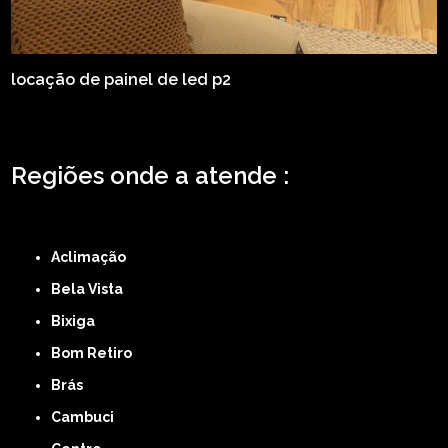
locação de painel de led p2
Regiões onde a atende :
ZONA LESTE
ZONA NORTE
ZONA OESTE
ZONA SUL
ABCD
GRANDE SÃO
PAULO
Região Central
Aclimação
Bela Vista
Bixiga
Bom Retiro
Brás
Cambuci