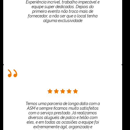
Experiência incrível, trabalho impecável e
equipe super dedicados. Depois do
primeiro evento não troco mais de
fornecedor, a não ser que o local tenha
alguma exclusividade
Villar Produções - Eliana Villar
Temos uma parceria de longa data com a
ASM e sempre ficamos muito satisfeitos
com o serviço prestado. Já realizamos
diversos aluguéis de palco e telão com
eles, e em todas as ocasiões a equipe foi
extremamente ágil, organizada e