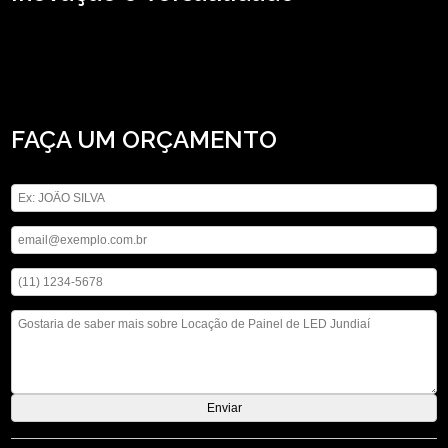
Precisa encontrar locação de Painel de LED Jundiaí? Conheça os serviços que a
ASM Audiovisual oferece, entre eles estão opções variadas do segmento de
locação de aparelhos eletrônicos, como locação de telão, locação de microfones
e locação de som. Não deixe de falar conosco para esclarecer cada uma de
suas dúvidas com nossos profissionais.
FAÇA UM ORÇAMENTO
Digite seu nome
Digite seu email
Digite seu telefone
Mensagem