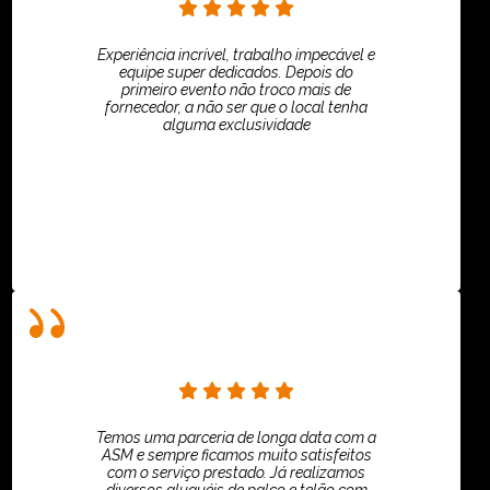
Experiência incrível, trabalho impecável e
equipe super dedicados. Depois do
primeiro evento não troco mais de
fornecedor, a não ser que o local tenha
alguma exclusividade
Villar Produções - Eliana Villar
Temos uma parceria de longa data com a
ASM e sempre ficamos muito satisfeitos
com o serviço prestado. Já realizamos