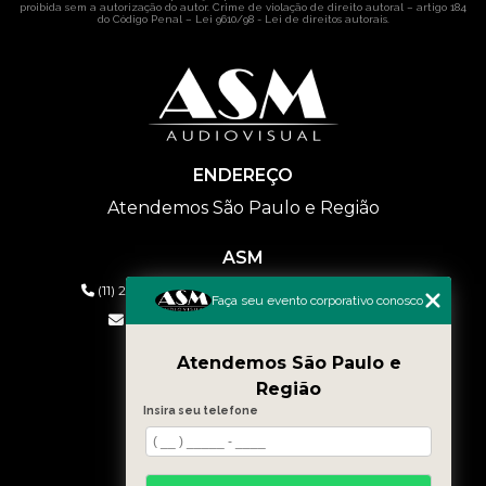
proibida sem a autorização do autor. Crime de violação de direito autoral – artigo 184
do Código Penal –
Lei 9610/98 - Lei de direitos autorais
.
ENDEREÇO
Atendemos São Paulo e Região
ASM
(11) 2626-2019
(11) 99577-9954
(11) 99577-9954
Faça seu evento corporativo conosco
eventos@asmaudiovisual.com.br
Atendemos São Paulo e
MENU
Região
HOME
Insira seu telefone
QUEM SOMOS
SERVIÇOS
CONTATO