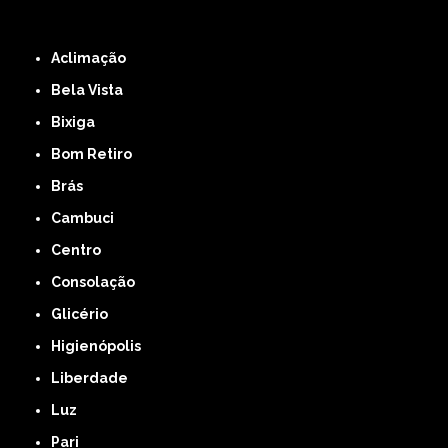
ZONA LESTE
ZONA NORTE
ZONA OESTE
ZONA SUL
ABCD
GRANDE SÃO
PAULO
Região Central
Aclimação
Bela Vista
Bixiga
Bom Retiro
Brás
Cambuci
Centro
Consolação
Glicério
Higienópolis
Liberdade
Luz
Pari