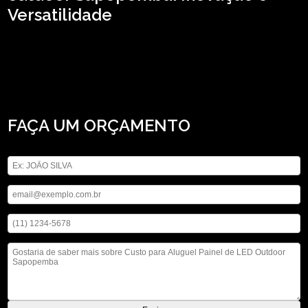
Versatilidade
Para quem busca custo para aluguel painel de LED outdoor Sapopemba, Saiba
que com a ASM Audiovisual você pode achar serviços como o de locação de
microfones, locação de iluminações e locação de telão, entre outras opções
que são oferecidas para a sua necessidade. Executamos nossos serviços de
forma profissionalismo e comprometimento, não deixe de entrar em contato
para saber mais.
FAÇA UM ORÇAMENTO
Digite seu nome
Digite seu email
Digite seu telefone
Mensagem