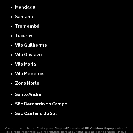
Mandaqui
Santana
Tremembé
Tucuruvi
Vila Guilherme
Vila Gustavo
Vila Maria
Vila Medeiros
Zona Norte
Santo André
São Bernardo do Campo
São Caetano do Sul
O conteúdo do texto "
Custo para Aluguel Painel de LED Outdoor Sapopemba
" é
de direito reservado. Sua reprodução, parcial ou total, mesmo citando nossos links, é