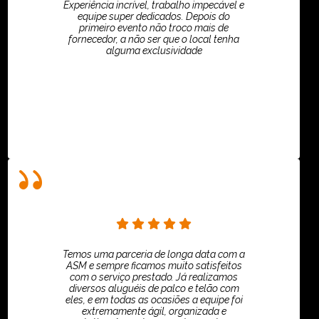
Experiência incrível, trabalho impecável e
equipe super dedicados. Depois do
primeiro evento não troco mais de
fornecedor, a não ser que o local tenha
alguma exclusividade
Villar Produções - Eliana Villar
Temos uma parceria de longa data com a
ASM e sempre ficamos muito satisfeitos
com o serviço prestado. Já realizamos
diversos aluguéis de palco e telão com
eles, e em todas as ocasiões a equipe foi
extremamente ágil, organizada e