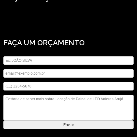
Buscando locação de Painel de LED valores Arujá? A ASM Audiovisual atua no
segmento de locação de aparelhos eletrônicos e disponibiliza para seus
clientes serviços como o de locação de telão, locação de microfones e locação
de iluminações. Ao entrar em contato conosco, você poderá esclarecer suas
dúvidas, estamos à sua disposição.
FAÇA UM ORÇAMENTO
Digite seu nome
Digite seu email
Digite seu telefone
Mensagem