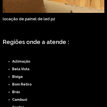
locação de painel de led p2
Regiões onde a atende :
ZONA LESTE
ZONA NORTE
ZONA OESTE
ZONA SUL
ABCD
GRANDE SÃO
PAULO
Região Central
Aclimação
Bela Vista
Bixiga
Bom Retiro
Brás
Cambuci