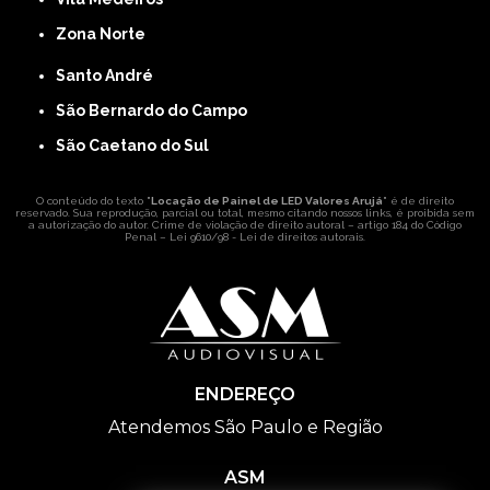
Zona Norte
Santo André
São Bernardo do Campo
São Caetano do Sul
O conteúdo do texto "
Locação de Painel de LED Valores Arujá
" é de direito
reservado. Sua reprodução, parcial ou total, mesmo citando nossos links, é proibida sem
a autorização do autor. Crime de violação de direito autoral – artigo 184 do Código
Penal –
Lei 9610/98 - Lei de direitos autorais
.
ENDEREÇO
Atendemos São Paulo e Região
ASM