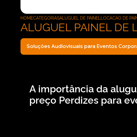
HOME
CATEGORIAS
ALUGUEL DE PAINEL
LOCACAO DE PAI
ALUGUEL PAINEL DE 
Soluções Audiovisuais para Eventos Corpor
A importância da alugue
preço Perdizes para ev
Precisando de aluguel painel de LED alta defi
locação de aparelhos eletrônicos e disponibiliz
de microfones e locação de iluminações. Dispo
chance para entrar em contato e saber mais.