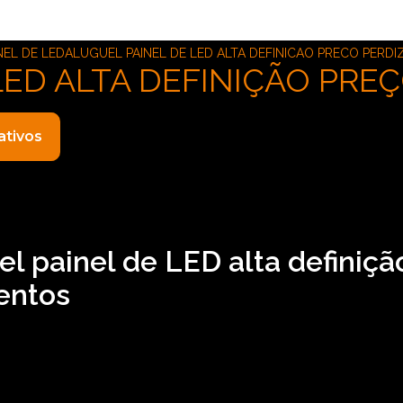
NEL DE LED
ALUGUEL PAINEL DE LED ALTA DEFINICAO PRECO PERDI
LED ALTA DEFINIÇÃO PRE
ativos
l painel de LED alta definiçã
entos
nição preço Perdizes? A ASM Audiovisual atua no segmento d
a para seus clientes serviços como o de locação de telão, lo
nibilizamos também locação de caixa de som, aproveite a s