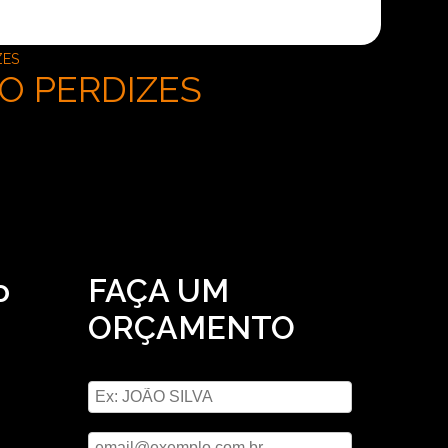
ZES
ÇO PERDIZES
o
FAÇA UM
ORÇAMENTO
e
Digite seu nome
cação
ua
Digite seu email