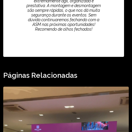
extremamente ágil, organizada e
prestativa. A montagem e desmontagem
são sempre rápidas, o que nos dá muita
segurança durante os eventos. Sem
dúvida continuaremos fechando com a
ASM nas próximas oportunidades!
Recomendo de olhos fechados!
TikTok - Guilherme Santos
Páginas Relacionadas