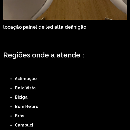
locação painel de led alta definição
Regiões onde a atende :
ZONA LESTE
ZONA NORTE
ZONA OESTE
ZONA SUL
ABCD
GRANDE SÃO
PAULO
Região Central
Aclimação
Bela Vista
Bixiga
Bom Retiro
Brás
Cambuci