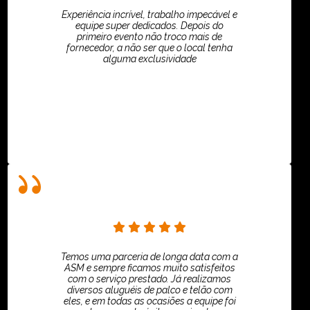
Experiência incrível, trabalho impecável e
equipe super dedicados. Depois do
primeiro evento não troco mais de
fornecedor, a não ser que o local tenha
alguma exclusividade
Villar Produções - Eliana Villar
Temos uma parceria de longa data com a
ASM e sempre ficamos muito satisfeitos
com o serviço prestado. Já realizamos
diversos aluguéis de palco e telão com
eles, e em todas as ocasiões a equipe foi