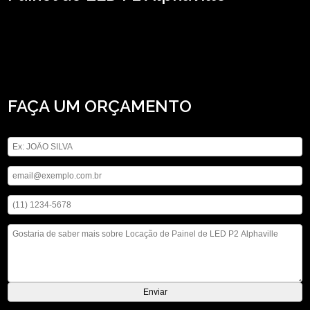
Tem interesse em locação de Painel de LED P2 Alphaville? Na ASM
Audiovisual, você pode encontrar a solução que busca ao se tratar de locação
de aparelhos eletrônicos, a empresa oferece opções de serviços como locação
de microfones, locação de iluminações, locação de som, entre outras.
Desenvolvemos cada trabalho de uma forma profissional e objetiva, saiba mais
entrando em contato com nossa empresa.
FAÇA UM ORÇAMENTO
Digite seu nome
Digite seu email
Digite seu telefone
Mensagem