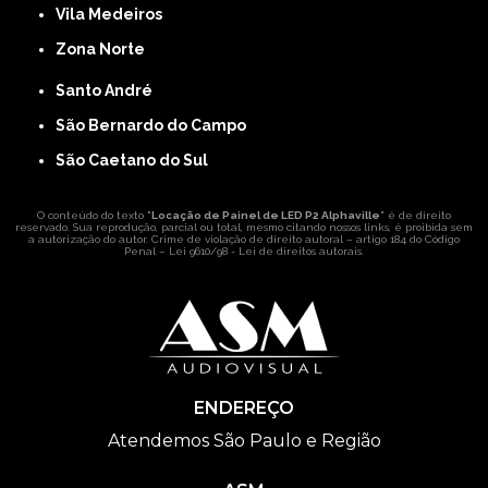
Vila Medeiros
Zona Norte
Santo André
São Bernardo do Campo
São Caetano do Sul
O conteúdo do texto "
Locação de Painel de LED P2 Alphaville
" é de direito
reservado. Sua reprodução, parcial ou total, mesmo citando nossos links, é proibida sem
a autorização do autor. Crime de violação de direito autoral – artigo 184 do Código
Penal –
Lei 9610/98 - Lei de direitos autorais
.
ENDEREÇO
Atendemos São Paulo e Região