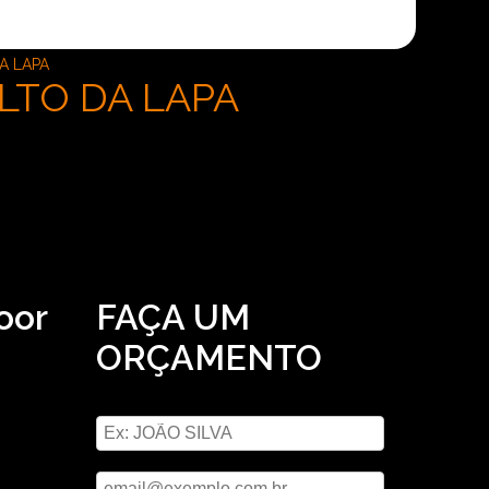
A LAPA
LTO DA LAPA
oor
FAÇA UM
ORÇAMENTO
sual e
Digite seu nome
ões
ho de
Digite seu email