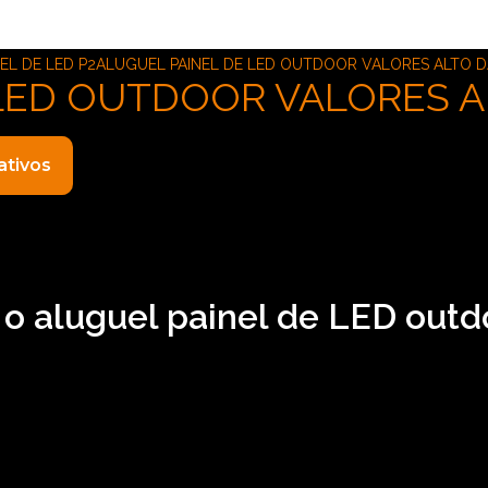
EL DE LED P2
ALUGUEL PAINEL DE LED OUTDOOR VALORES ALTO D
LED OUTDOOR VALORES A
ativos
 o aluguel painel de LED outd
or valores Alto da Lapa? Conheça os serviços da ASM Audiovi
nsar no ramo de locação de aparelhos eletrônicos. São opç
 de som e locação de iluminações. Executamos cada trabal
o, saiba mais entrando em contato conosco.