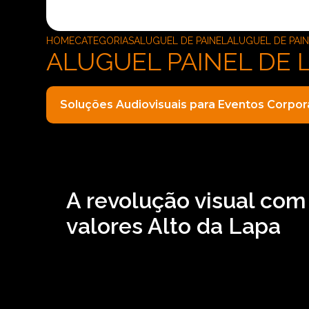
HOME
CATEGORIAS
ALUGUEL DE PAINEL
ALUGUEL DE PAIN
ALUGUEL PAINEL DE 
Soluções Audiovisuais para Eventos Corpor
A revolução visual com
valores Alto da Lapa
Precisa encontrar aluguel painel de LED outdo
encontre a solução que está buscando ao se pe
variadas que a empresa oferece, como locação
uma forma profissionalismo e comprometiment