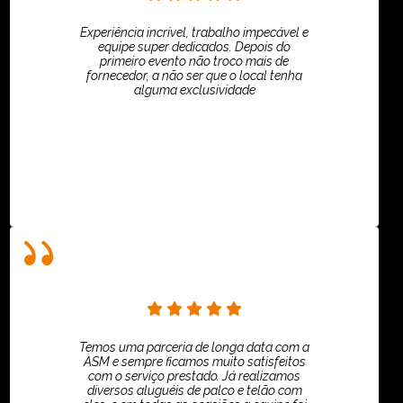
Experiência incrível, trabalho impecável e
equipe super dedicados. Depois do
primeiro evento não troco mais de
fornecedor, a não ser que o local tenha
alguma exclusividade
Villar Produções - Eliana Villar
Temos uma parceria de longa data com a
ASM e sempre ficamos muito satisfeitos
com o serviço prestado. Já realizamos
diversos aluguéis de palco e telão com