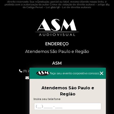
direito reservado. Sua reprodução, parcial ou total, mesmo citando nossos links, é
proibida sem a autorização do autor. Crime de violação de direito autoral – artigo 184
do Código Penal –
Lei 9610/98 - Lei de direitos autorais
.
ENDEREÇO
Atendemos São Paulo e Região
ASM
(11) 2626-2019
(11) 99577-9954
(11) 99577-9954
Faça seu evento corporativo conosco
eventos@asmaudiovisual.com.br
Atendemos São Paulo e
MENU
Região
HOME
Insira seu telefone
QUEM SOMOS
SERVIÇOS