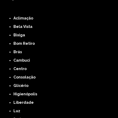
ZONA LESTE
ZONA NORTE
ZONA OESTE
ZONA SUL
ABCD
GRANDE SÃO
PAULO
Região Central
Aclimação
Bela Vista
Bixiga
Bom Retiro
Brás
Cambuci
Centro
Consolação
Glicério
Higienópolis
Liberdade
Luz