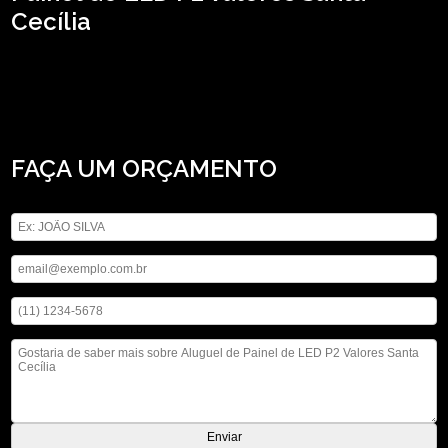
Cecília
Tem interesse em aluguel de Painel de LED P2 valores Santa Cecília? Conte
com a ASM Audiovisual e tenha a solução que você busca da área de locação
de aparelhos eletrônicos, são diversas opções de serviços oferecidas, como
locação de iluminações, locação de microfones e locação de telão. Com nossos
serviços você pode encontrar o que almeja, fale conosco!
FAÇA UM ORÇAMENTO
Digite seu nome
Digite seu email
Digite seu telefone
Mensagem