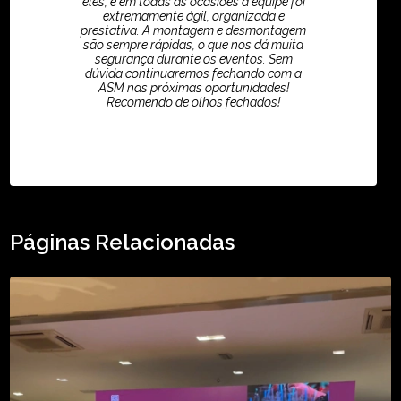
eles, e em todas as ocasiões a equipe foi
extremamente ágil, organizada e
prestativa. A montagem e desmontagem
são sempre rápidas, o que nos dá muita
segurança durante os eventos. Sem
dúvida continuaremos fechando com a
ASM nas próximas oportunidades!
Recomendo de olhos fechados!
TikTok - Guilherme Santos
Páginas Relacionadas