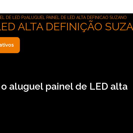
EL DE LED P2
ALUGUEL PAINEL DE LED ALTA DEFINICAO SUZANO
LED ALTA DEFINIÇÃO SUZ
ativos
 o aluguel painel de LED alta
efinição Suzano? Você pode contar com a ASM Audiovisual p
hos eletrônicos, por exemplo, locação de telão, locação de
os serviços você pode encontrar o que almeja, fale conosco