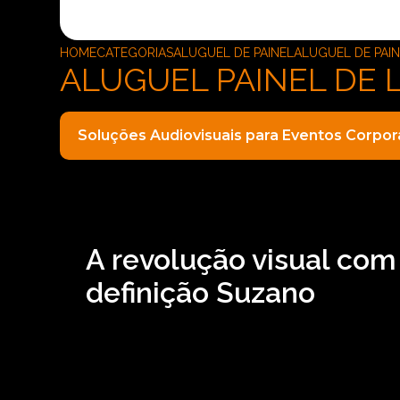
HOME
CATEGORIAS
ALUGUEL DE PAINEL
ALUGUEL DE PAIN
ALUGUEL PAINEL DE 
Soluções Audiovisuais para Eventos Corpor
A revolução visual com
definição Suzano
Tem interesse em aluguel painel de LED alta d
solicitar serviços do ramo de locação de aparel
microfones e locação de iluminações. Com noss