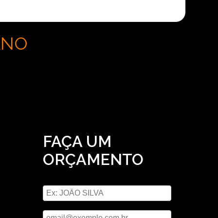
ANO
FAÇA UM
ORÇAMENTO
ara
Digite seu nome
!
Digite seu email