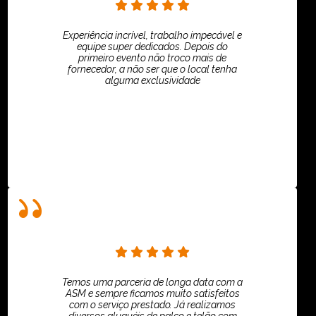
Experiência incrível, trabalho impecável e
equipe super dedicados. Depois do
primeiro evento não troco mais de
fornecedor, a não ser que o local tenha
alguma exclusividade
Villar Produções - Eliana Villar
Temos uma parceria de longa data com a
ASM e sempre ficamos muito satisfeitos
com o serviço prestado. Já realizamos