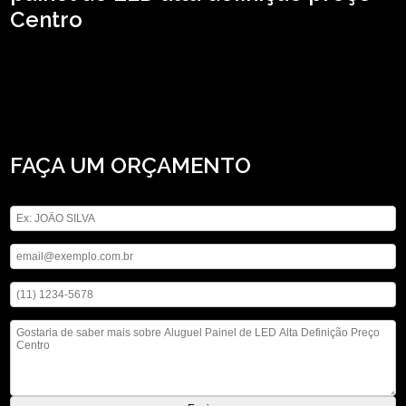
Centro
Tem interesse em aluguel painel de LED alta definição preço Centro? A
solução que você busca ao se tratar de locação de aparelhos eletrônicos para o
seu caso, pode ser encontrada por meio da empresa ASM Audiovisual, por
exemplo, locação de microfones. Executamos nossos serviços de forma
profissionalismo e comprometimento, não deixe de entrar em contato para
saber mais.
FAÇA UM ORÇAMENTO
Digite seu nome
Digite seu email
Digite seu telefone
Mensagem