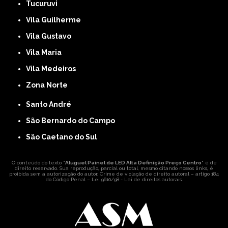
Tucuruvi
Vila Guilherme
Vila Gustavo
Vila Maria
Vila Medeiros
Zona Norte
Santo André
São Bernardo do Campo
São Caetano do Sul
O conteúdo do texto "
Aluguel Painel de LED Alta Definição Preço Centro
" é de
direito reservado. Sua reprodução, parcial ou total, mesmo citando nossos links, é
proibida sem a autorização do autor. Crime de violação de direito autoral – artigo 184
do Código Penal –
Lei 9610/98 - Lei de direitos autorais
.