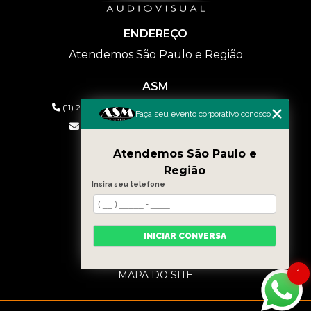
ENDEREÇO
Atendemos São Paulo e Região
ASM
(11) 2626-2019
(11) 99577-9954
(11) 99577-9954
Faça seu evento corporativo conosco
eventos@asmaudiovisual.com.br
Atendemos São Paulo e
MENU
Região
HOME
Insira seu telefone
QUEM SOMOS
SERVIÇOS
CONTATO
INICIAR CONVERSA
BLOG
CATEGORIAS
1
MAPA DO SITE