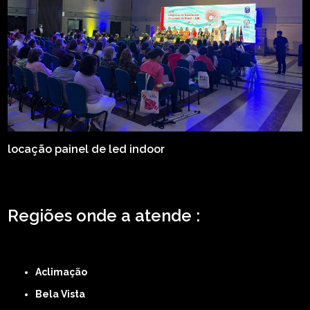
locação painel de led indoor
Regiões onde a atende :
ZONA LESTE
ZONA NORTE
ZONA OESTE
ZONA SUL
ABCD
GRANDE SÃO
PAULO
Região Central
Aclimação
Bela Vista