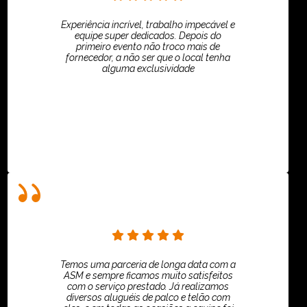
Experiência incrível, trabalho impecável e
equipe super dedicados. Depois do
primeiro evento não troco mais de
fornecedor, a não ser que o local tenha
alguma exclusividade
Villar Produções - Eliana Villar
Temos uma parceria de longa data com a
ASM e sempre ficamos muito satisfeitos
com o serviço prestado. Já realizamos
diversos aluguéis de palco e telão com