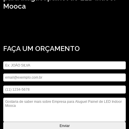
Mooca
Está em busca de empresa para aluguel painel de LED indoor Mooca?
Encontre a solução que você precisa contando com os serviços da ASM
Audiovisual, são opções diversas disponibilizadas, como locação de
iluminações, locação de microfones e locação de telão. Fale conosco e solicite
já o que precisa com toda a qualidade necessária, estamos a disposição.
FAÇA UM ORÇAMENTO
Digite seu nome
Digite seu email
Digite seu telefone
Mensagem