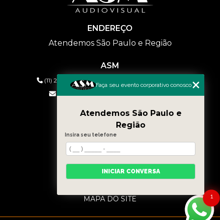
ENDEREÇO
Atendemos São Paulo e Região
ASM
(11) 2626-2019
(11) 99577-9954
(11) 99577-9954
Faça seu evento corporativo conosco
eventos@asmaudiovisual.com.br
Atendemos São Paulo e
MENU
Região
HOME
Insira seu telefone
QUEM SOMOS
SERVIÇOS
CONTATO
INICIAR CONVERSA
BLOG
CATEGORIAS
1
MAPA DO SITE