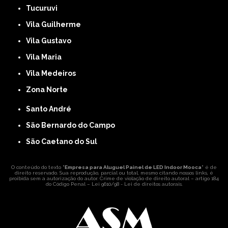
Tucuruvi
Vila Guilherme
Vila Gustavo
Vila Maria
Vila Medeiros
Zona Norte
Santo André
São Bernardo do Campo
São Caetano do Sul
O conteúdo do texto "
Empresa para Aluguel Painel de LED Indoor Mooca
" é de
direito reservado. Sua reprodução, parcial ou total, mesmo citando nossos links, é
proibida sem a autorização do autor. Crime de violação de direito autoral – artigo 184
do Código Penal –
Lei 9610/98 - Lei de direitos autorais
.