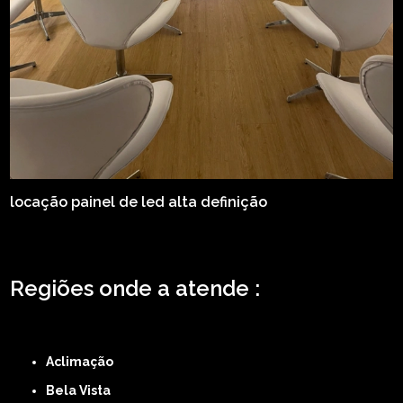
locação painel de led alta definição
Regiões onde a atende :
ZONA LESTE
ZONA NORTE
ZONA OESTE
ZONA SUL
ABCD
GRANDE SÃO
PAULO
Região Central
Aclimação
Bela Vista