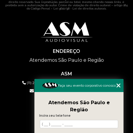
direito reservado. Sua reprodução, parcial ou total, mesmo citando nossos links, é
proibida sem a autorização do autor. Crime de violação de direito autoral – artigo 184
do Código Penal –
Lei 9610/98 - Lei de direitos autorais
.
ENDEREÇO
Atendemos São Paulo e Região
ASM
(11) 2626-2019
(11) 99577-9954
(11) 99577-9954
Faça seu evento corporativo conosco
eventos@asmaudiovisual.com.br
Atendemos São Paulo e
MENU
Região
HOME
Insira seu telefone
QUEM SOMOS
SERVIÇOS