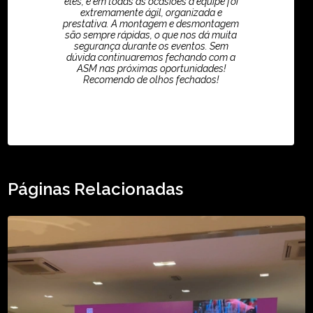
eles, e em todas as ocasiões a equipe foi
extremamente ágil, organizada e
prestativa. A montagem e desmontagem
são sempre rápidas, o que nos dá muita
segurança durante os eventos. Sem
dúvida continuaremos fechando com a
ASM nas próximas oportunidades!
Recomendo de olhos fechados!
TikTok - Guilherme Santos
Páginas Relacionadas