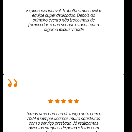
Experiência incrível, trabalho impecável e
equipe super dedicados. Depois do
primeiro evento não troco mais de
fornecedor, a não ser que o local tenha
alguma exclusividade
Villar Produções - Eliana Villar
Temos uma parceria de longa data com a
ASM e sempre ficamos muito satisfeitos
com o serviço prestado. Já realizamos
diversos aluguéis de palco e telão com