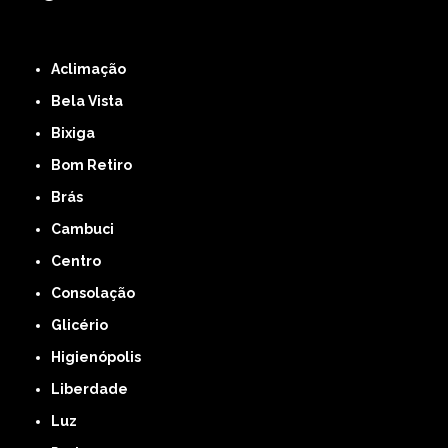
ZONA LESTE
ZONA NORTE
ZONA OESTE
ZONA SUL
ABCD
GRANDE SÃO
PAULO
Região Central
Aclimação
Bela Vista
Bixiga
Bom Retiro
Brás
Cambuci
Centro
Consolação
Glicério
Higienópolis
Liberdade
Luz