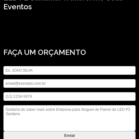
Eventos
Se está precisando de empresa para aluguel de Painel de LED P2 Santana, A
ASM Audiovisual atua no segmento de locação de aparelhos eletrônicos e
disponibiliza para seus clientes serviços como o de locação de telão, locação de
microfones e locação de iluminações. Carregamos o objetivo de oferecer um
serviço com responsabilidade e comprometimento. Não deixe de falar conosco.
FAÇA UM ORÇAMENTO
Digite seu nome
Digite seu email
Digite seu telefone
Mensagem