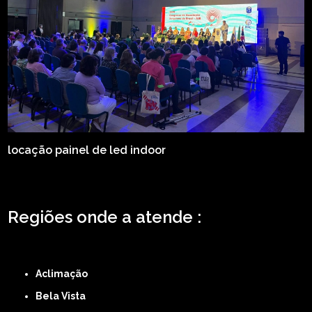
locação painel de led indoor
Regiões onde a atende :
ZONA LESTE
ZONA NORTE
ZONA OESTE
ZONA SUL
ABCD
GRANDE SÃO
PAULO
Região Central
Aclimação
Bela Vista