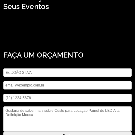
Seus Eventos
Procurando custo para locação painel de LED alta definição Mooca? Na ASM
Audiovisual, você pode encontrar a solução que busca ao se tratar de locação
de aparelhos eletrônicos, a empresa oferece opções de serviços como locação
de microfones, locação de iluminações, locação de som, entre outras. Fale
conosco e solicite já o que precisa com toda a qualidade necessária, estamos a
disposição.
FAÇA UM ORÇAMENTO
Digite seu nome
Digite seu email
Digite seu telefone
Mensagem