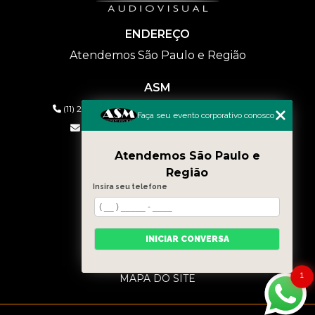
ENDEREÇO
Atendemos São Paulo e Região
ASM
(11) 2626-2019
(11) 99577-9954
(11) 99577-9954
Faça seu evento corporativo conosco
eventos@asmaudiovisual.com.br
Atendemos São Paulo e
MENU
Região
HOME
Insira seu telefone
QUEM SOMOS
SERVIÇOS
CONTATO
INICIAR CONVERSA
BLOG
CATEGORIAS
1
MAPA DO SITE