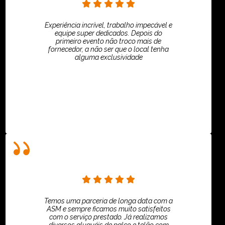
Experiência incrível, trabalho impecável e
equipe super dedicados. Depois do
primeiro evento não troco mais de
fornecedor, a não ser que o local tenha
alguma exclusividade
Villar Produções - Eliana Villar
Temos uma parceria de longa data com a
ASM e sempre ficamos muito satisfeitos
com o serviço prestado. Já realizamos