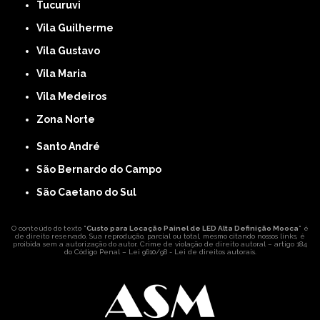
Tucuruvi
Vila Guilherme
Vila Gustavo
Vila Maria
Vila Medeiros
Zona Norte
Santo André
São Bernardo do Campo
São Caetano do Sul
O conteúdo do texto "
Custo para Locação Painel de LED Alta Definição Mooca
" é
de direito reservado. Sua reprodução, parcial ou total, mesmo citando nossos links, é
proibida sem a autorização do autor. Crime de violação de direito autoral – artigo 184
do Código Penal –
Lei 9610/98 - Lei de direitos autorais
.