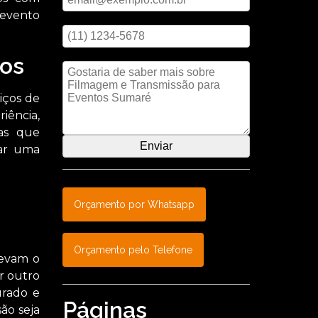
 evento
Digite seu telefone
Mensagem
os
iços de
iência,
das que
nar uma
Orçamento por Whatsapp
Orçamento pelo Telefone
levam o
r outro
urado e
Páginas
ão seja