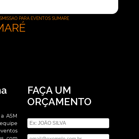
NSMISSAO PARA EVENTOS SUMARE
MARÉ
na
FAÇA UM
ORÇAMENTO
Digite seu nome
, a ASM
 equipe
eventos
Digite seu email
mos com